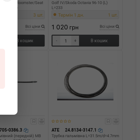
abia I/II/Roomster/Seat
Golf IV/Skoda Octavia 96-10 (L)
 (L=522mm)
L=233
1 дн.
3 шт.
Термін 1 дн.
1 шт.
1 020
Всі ціни
грн
Всі ціни
+
В кошик
-
+
В кошик
705-0386.3
ATE
24.8134-3147.1
мівний (передній) MB
Трубка гальмівна L=31.5m/d=4.7mm