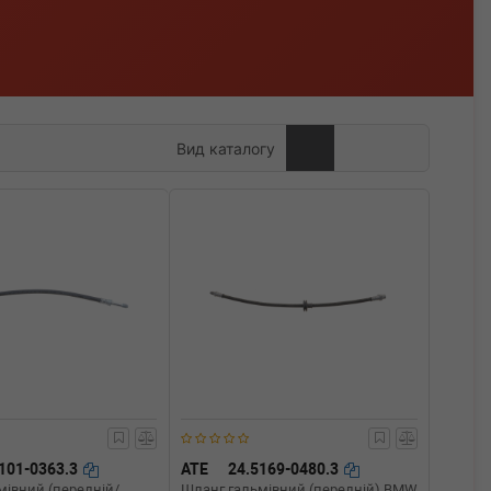
Вид каталогу
101-0363.3
ATE
24.5169-0480.3
мівний (передній/
Шланг гальмівний (передній) BMW