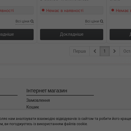
явності
Немає в наявності
Немає 
Всі ціни
Всі ціни
адніше
Докладніше
Перша
1
Ост
Інтернет магазин
Замовлення
Кошик
Баланс
оляє нам аналізувати взаємодію відвідувачів із сайтом та робити його краще
Каталог товарів
, ви погоджуєтесь із використанням файлів cookie.
Бренди