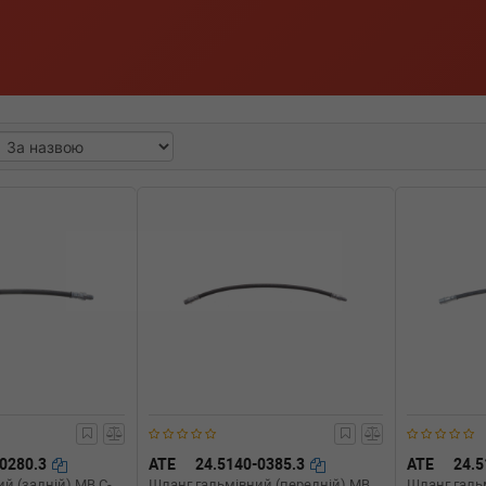
-0280.3
ATE
24.5140-0385.3
ATE
24.5
й (задній) MB C-
Шланг гальмівний (передній) MB
Шланг галь