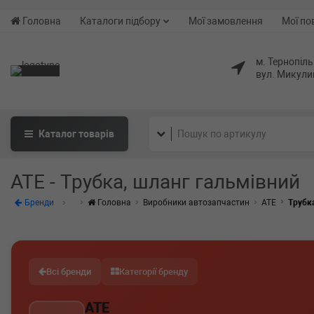
Головна
Каталоги підбору
Мої замовлення
Мої по
м. Тернопіль
вул. Микули
Каталог
товарів
ATE - Трубка, шланг гальмівний
Бренди
Головна
Виробники автозапчастин
ATE
Трубк
Всі бренди
Категорії бренду
ATE