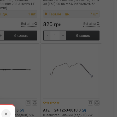
Sprinter 208-316/VW LT
X5 (E53) 00-06 M54/M57/M62/N62
10mm)
1 дн.
1 шт.
Термін 1 дн.
7 шт.
820
Всі ціни
грн
Всі ціни
+
В кошик
-
+
В кошик
247-0522.3
ATE
24.1253-0010.3
×
мівний (передній) VW
Шланг гальмівний (задній) VW