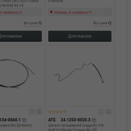
/E-class (W210)/C-class
стальна
/W204) 93-14
в наявності
Немає в наявності
Всі ціни
Всі ціни
Докладніше
Докладніше
134-0560.1
ATE
24.1253-0020.3
ьмівна 5m (d=6mm)
Шланг гальмівний (задній) VW
Golf IV/Skoda Octavia 96- (R)