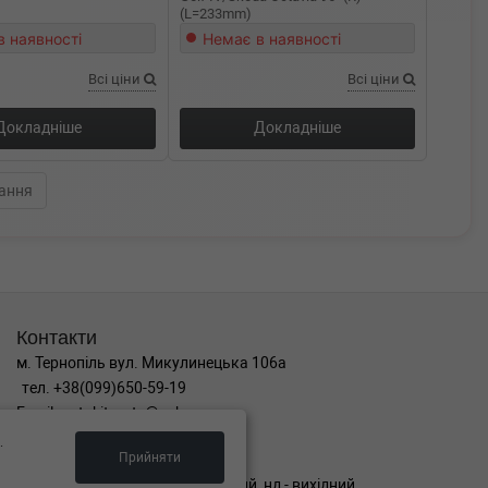
(L=233mm)
в наявності
Немає в наявності
Всі ціни
Всі ціни
Докладніше
Докладніше
ання
Контакти
м. Тернопіль вул. Микулинецька 106а
тел. +38(099)650-59-19
Email. autokitparts@yahoo.com
.
Графік роботи
Прийняти
пн-пт з 9:00 до 17:00, сб - вихідний, нд - вихідний