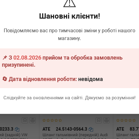
⚠️
 (E84) 04-19
class (W176)/B-class (W246/W242)
Polo/Skoda F
11-
Ibiza 99-15
Шановні клієнти!
.
2 шт.
Термін 1 дн.
1 шт.
Термін 
840
990
Всі ціни
грн
Всі ціни
грн
Повідомляємо вас про тимчасові зміни у роботі нашого
магазину.
В кошик
-
+
В кошик
-
📌 З
02.08.2026
прийом та обробка замовлень
призупинені.
🔄 Дата відновлення роботи:
невідома
Слідкуйте за оновленнями на сайті. Дякуємо за розуміння!
-0233.3
ATE
24.5143-0564.3
ATE
83.7
ий (задній) VW
Шланг гальмівний (передній) Audi
Шланг галь