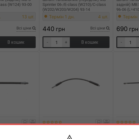
lass (W124) 93-00
Sprinter 06-/E-class (W210)/C-class
задній) MB 
(W202/W203/W204) 93-14
96-06 (L=4
(L=385mm)
.
13 шт.
Термін 1 дн.
4 шт.
Термін 
440
690
Всі ціни
грн
Всі ціни
грн
В кошик
-
+
В кошик
-
-0230.3
ATE
24.5140-0375.3
ATE
83.6
ий (задній) BMW 3
Шланг гальмівний (задній) MB A-
Шланг галь