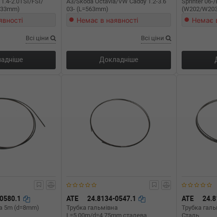
 1.4-2.0TSI/FSI/
A3/Skoda Octavia/VW Caddy 1.2-3.6
Sprinter 06-
=233mm)
03- (L=563mm)
(W202/W203
(L=385mm)
явності
Немає в наявності
Немає 
Всі ціни
Всі ціни
адніше
Докладніше
-0580.1
ATE
24.8134-0547.1
ATE
24.8
на 5m (d=8mm)
Трубка гальмівна
Трубка гал
L=5.00m/d=4.75mm сталева
Сталь