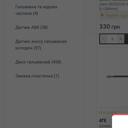
class (W202)/E-c
Гальмівна та ходова
(L=280mm)
частина (4)
Термін 1 дн
330
грн
Датчик ABS (38)
-
+
Датчик зносу гальмівних
колодок (97)
Диск гальмівний (458)
Змазка пластична (1)
ATE
24.5125
Шланг гальмівн