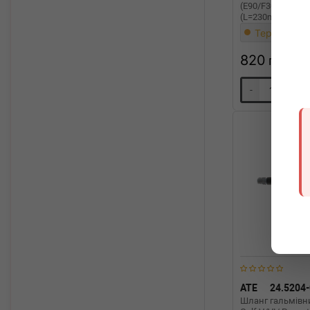
(E90/F30/F80)/X1
(L=230mm)
Термін 1 дн
820
грн
-
+
ATE
24.5204
Шланг гальмівн