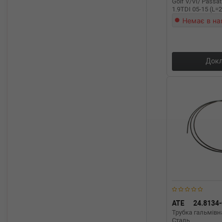
Golf V/VI/ Passat
1.9TDI 05-15 (L
Немає в на
Докл
ATE
24.8134
Трубка гальмів
Сталь