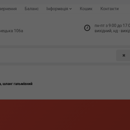
вернення
Баланс
Інформація
Кошик
Контакти
пн-пт з 9:00 до 17:0
нецька 106а
вихідний, нд - вих
✖
а, шланг гальмівний