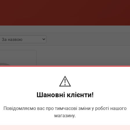
⚠️
Шановні клієнти!
Повідомляємо вас про тимчасові зміни у роботі нашого
магазину.
0220-3729.2
ний (задній)