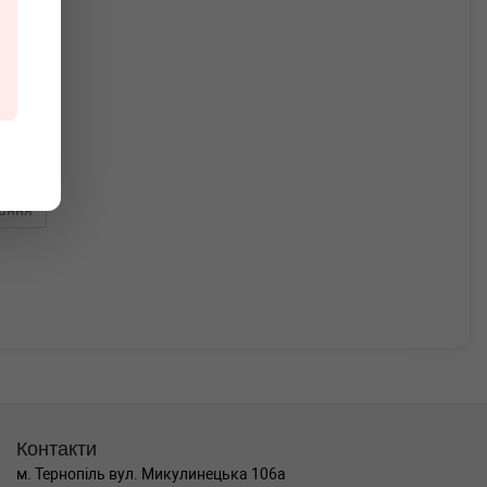
ання
Контакти
м. Тернопіль вул. Микулинецька 106а