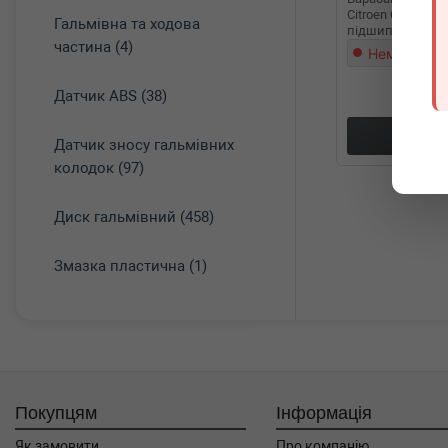
Citroen C2/C3/Peu
Гальмівна та ходова
підшипником)(
частина (4)
комплектуючих
Немає в на
Датчик ABS (38)
Докл
Датчик зносу гальмівних
колодок (97)
Диск гальмівний (458)
Змазка пластична (1)
Покупцям
Інформація
Як замовити
Про компанію