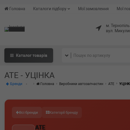
Головна
Каталоги підбору
Мої замовлення
Мої по
м. Тернопіль
вул. Микули
Каталог
товарів
ATE - УЦІНКА
Бренди
Головна
Виробники автозапчастин
ATE
УЦІН
Всі бренди
Категорії бренду
ATE