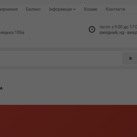
вернення
Баланс
Інформація
Кошик
Контакти
пн-пт з 9:00 до 17:0
нецька 106а
вихідний, нд - вих
✖
КА