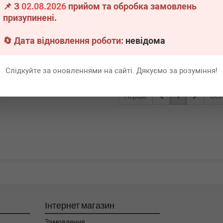
📌 З
02.08.2026
прийом та обробка замовлень
geot 206 02- (з
без
призупинені.
)
явності
🔄 Дата відновлення роботи:
невідома
Всі ціни
адніше
Слідкуйте за оновленнями на сайті. Дякуємо за розуміння!
Перша
1
Ост
Інтернет магазин
Замовлення