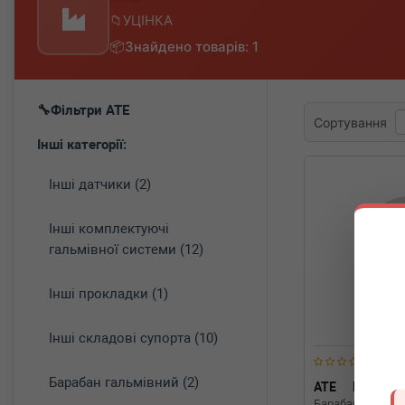
УЦІНКА
Знайдено товарів: 1
Фільтри ATE
Сортування
Інші категорії:
Інші датчики (2)
Інші комплектуючі
гальмівної системи (12)
Інші прокладки (1)
Інші складові супорта (10)
Барабан гальмівний (2)
ATE
DSC_24.
Барабан гальмів