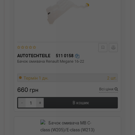
AUTOTECHTEILE
511 0158
Бачок омивача Renault Megane 16-22
Термін 1 дн.
2 шт.
660
грн
Всі ціни
-
+
В кошик