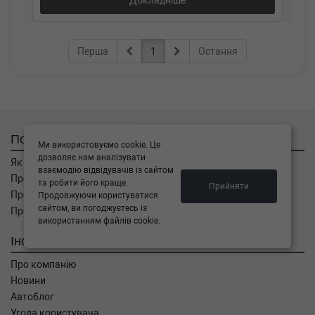
Докладніше
Перша
1
Остання
Покупцям
Ми використовуємо cookie. Це
дозволяє нам аналізувати
Як замовити
взаємодію відвідувачів із сайтом
Про оплату
та робити його краще.
Прийняти
Про доставку
Продовжуючи користуватися
сайтом, ви погоджуєтесь із
Про повернення
використанням файлів cookie.
Інформація
Про компанію
Новини
Автоблог
Угода користувача