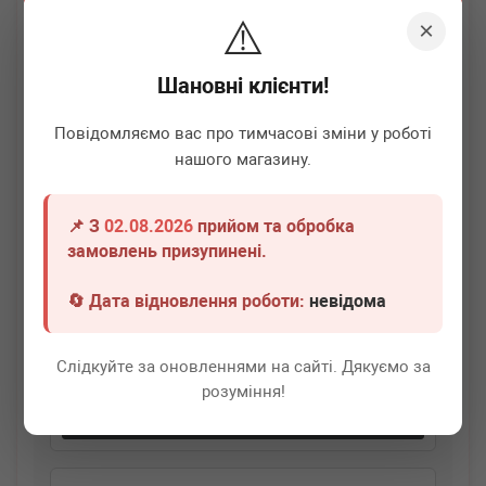
⚠️
×
Шановні клієнти!
Повідомляємо вас про тимчасові зміни у роботі
нашого магазину.
📌 З
02.08.2026
прийом та обробка
AUTOTECHTEILE
511 0144
замовлень призупинені.
Бачок омивача Renault Fluence/Megane/Scenic 08-
🔄 Дата відновлення роботи:
невідома
Немає в наявності
Слідкуйте за оновленнями на сайті. Дякуємо за
Всі ціни
розуміння!
Докладніше