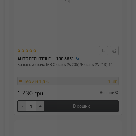
AUTOTECHTEILE
100 8651
Бачок омивача MB C-class (W205)/E-class (W213) 14-
Термін 1 дн.
1 шт.
1 730
грн
Всі ціни
-
+
В кошик