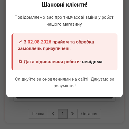
Шановні клієнти!
Повідомляємо вас про тимчасові зміни у роботі
нашого магазину.
📌 З
02.08.2026
прийом та обробка
AUTOTECHTEILE
100 9050
замовлень призупинені.
Датчик тиску вихлопних газових MB Sprinter (W639)
OM642/646/651 03-
🔄 Дата відновлення роботи:
невідома
Немає в наявності
Слідкуйте за оновленнями на сайті. Дякуємо за
Всі ціни
розуміння!
Докладніше
Перша
1
Остання