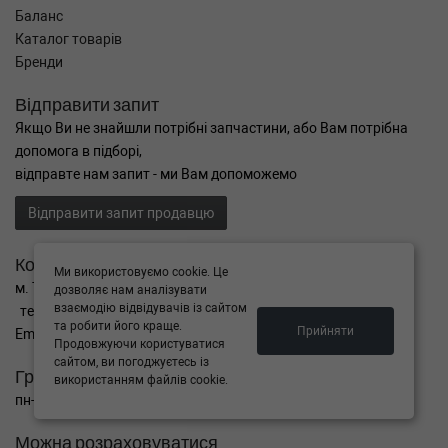
Баланс
Каталог товарів
Бренди
Відправити запит
Якщо Ви не знайшли потрібні запчастини, або Вам потрібна
допомога в підборі,
відправте нам запит - ми Вам допоможемо
Відправити запит продавцю
Контакти
Ми використовуємо cookie. Це
м. Тернопіль вул. Микулинецька 106а
дозволяє нам аналізувати
взаємодію відвідувачів із сайтом
тел. +38(099)650-59-19
та робити його краще.
Прийняти
Email. autokitparts@yahoo.com
Продовжуючи користуватися
сайтом, ви погоджуєтесь із
Графік роботи
використанням файлів cookie.
пн-пт з 9:00 до 17:00, сб - вихідний, нд - вихідний
Можна розраховуватися