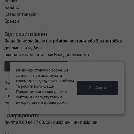
Кошик
Баланс
Каталог товарів
Бренди
Відправити запит
Якщо Ви не знайшли потрібні запчастини, або Вам потрібна
допомога в підборі,
відправте нам запит - ми Вам допоможемо
Відправити запит продавцю
Ми використовуємо cookie. Це
дозволяє нам аналізувати
Контакти
взаємодію відвідувачів із сайтом
та робити його краще.
Прийняти
м. Тернопіль вул. Микулинецька 106а
Продовжуючи користуватися
тел. +38(099)650-59-19
сайтом, ви погоджуєтесь із
Email. autokitparts@yahoo.com
використанням файлів cookie.
Графік роботи
пн-пт з 9:00 до 17:00, сб - вихідний, нд - вихідний