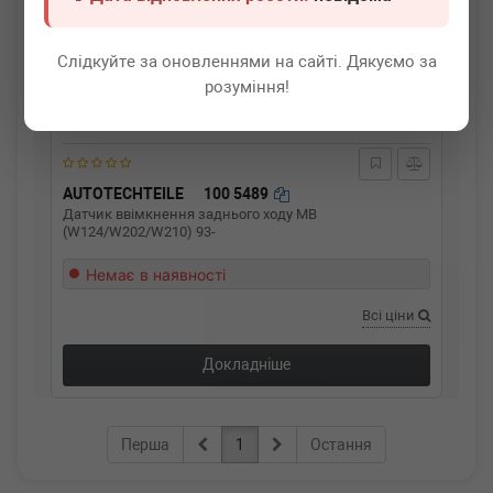
Слідкуйте за оновленнями на сайті. Дякуємо за
розуміння!
AUTOTECHTEILE
100 5489
Датчик ввімкнення заднього ходу MB
(W124/W202/W210) 93-
Немає в наявності
Всі ціни
Докладніше
Перша
1
Остання