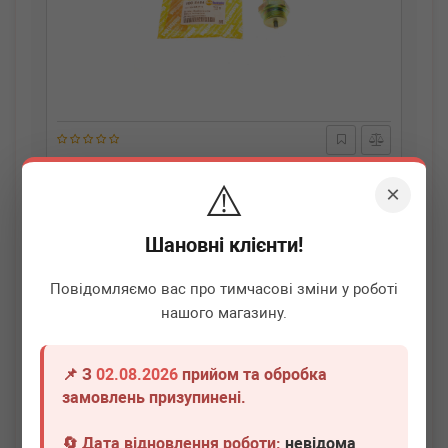
AUTOTECHTEILE
100 5454
⚠️
Датчик увімкнення заднього ходу MB Sprinter/VW LT
×
96- (M30x1.5/M27x1) (5454)
Немає в наявності
Шановні клієнти!
Всі ціни
Повідомляємо вас про тимчасові зміни у роботі
нашого магазину.
Докладніше
📌 З
02.08.2026
прийом та обробка
замовлень призупинені.
🔄 Дата відновлення роботи:
невідома