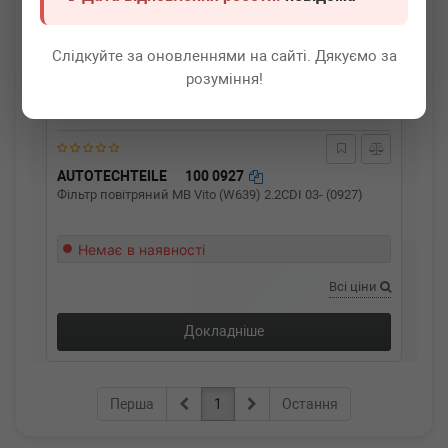
Слідкуйте за оновленнями на сайті. Дякуємо за
розуміння!
AUTOTECHTEILE
100 0927
Фільтр повітряний MB Vito (W639) 2.2CDI 03- (0927)
Немає в наявності
Всі ціни
Докладніше
Перша
1
Остання