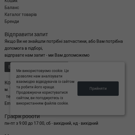
Кошик
Баланс
Каталог товарів
Бренди
Відправити запит
Якщо Ви не знайшли потрібні запчастини, або Вам потрібна
допомога в підборі,
відправте нам запит - ми Вам допоможемо
Відправити запит продавцю
Ми використовуємо cookie. Це
дозволяє нам аналізувати
Контакти
взаємодію відвідувачів із сайтом
та робити його краще.
Прийняти
м. Тернопіль вул. Микулинецька 106а
Продовжуючи користуватися
тел. +38(099)650-59-19
сайтом, ви погоджуєтесь із
Email. autokitparts@yahoo.com
використанням файлів cookie.
Графік роботи
пн-пт з 9:00 до 17:00, сб - вихідний, нд - вихідний