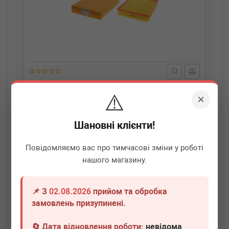
AUTOTECHTEILE
100 0925
⚠️
Фільтр повітряний MB Sprinter/VW Crafter 06- (0925)
×
Немає в наявності
Шановні клієнти!
Всі ціни
Повідомляємо вас про тимчасові зміни у роботі
нашого магазину.
Докладніше
📌 З
02.08.2026
прийом та обробка
замовлень призупинені.
🔄 Дата відновлення роботи:
невідома