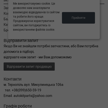
Ми використовуємо cookie. Це
Замовлення
дозволяє нам аналізувати
взаємодію відвідувачів із сайтом
Кошик
та робити його краще.
Прийняти
Баланс
Продовжуючи користуватися
Каталог товарів
сайтом, ви погоджуєтесь із
використанням файлів cookie.
Бренди
Відправити запит
Якщо Ви не знайшли потрібні запчастини, або Вам потрібна
допомога в підборі,
відправте нам запит - ми Вам допоможемо
Відправити запит продавцю
Контакти
м. Тернопіль вул. Микулинецька 106а
тел. +38(099)650-59-19
Email. autokitparts@yahoo.com
Графік роботи