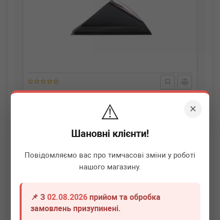
AUTOTECHTEILE
503 0522
⚠️
Куточок дзеркала Renault Megane 16- (L)
×
Немає в наявності
Шановні клієнти!
Всі ціни
Повідомляємо вас про тимчасові зміни у роботі
нашого магазину.
Докладніше
📌 З
02.08.2026
прийом та обробка
замовлень призупинені.