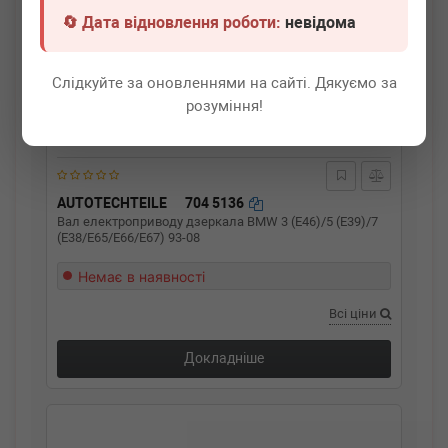
🔄 Дата відновлення роботи:
невідома
Слідкуйте за оновленнями на сайті. Дякуємо за
розуміння!
AUTOTECHTEILE
704 5136
Вал електроприводу дзеркала BMW 3 (E46)/5 (E39)/7
(E38/E65/E66/E67) 93-08
Немає в наявності
Всі ціни
Докладніше