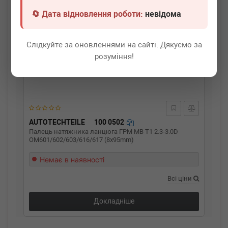
🔄 Дата відновлення роботи:
невідома
Слідкуйте за оновленнями на сайті. Дякуємо за
розуміння!
AUTOTECHTEILE
100 0502
Палець натяжника ланцюга ГРМ MB T1 2.3-3.0D
OM601/602/603/616/617 (8x95mm)
Немає в наявності
Всі ціни
Докладніше