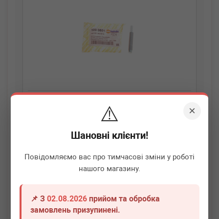
⚠️
×
AUTOTECHTEILE
100 0501
Палець натяжника ланцюга ГРМ MB T1 2.3-3.0D
OM601/602/603/616/617 (8x57mm)
Шановні клієнти!
Немає в наявності
Повідомляємо вас про тимчасові зміни у роботі
Всі ціни
нашого магазину.
Докладніше
📌 З
02.08.2026
прийом та обробка
замовлень призупинені.