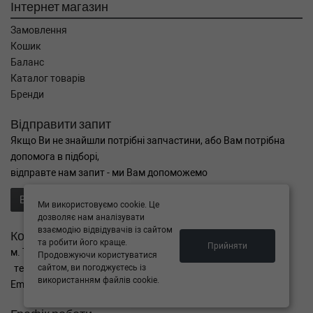
Інтернет магазин
Замовлення
Кошик
Баланс
Каталог товарів
Бренди
Відправити запит
Якщо Ви не знайшли потрібні запчастини, або Вам потрібна
допомога в підборі,
відправте нам запит - ми Вам допоможемо
Відправити запит продавцю
Ми використовуємо cookie. Це
дозволяє нам аналізувати
взаємодію відвідувачів із сайтом
Контакти
та робити його краще.
Прийняти
м. Тернопіль вул. Микулинецька 106а
Продовжуючи користуватися
сайтом, ви погоджуєтесь із
тел. +38(099)650-59-19
використанням файлів cookie.
Email. autokitparts@yahoo.com