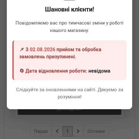
Шановні клієнти!
Повідомляємо вас про тимчасові зміни у роботі
нашого магазину.
📌 З
02.08.2026
прийом та обробка
замовлень призупинені.
AUTOTECHTEILE
506 0740
Пружина педалі зчеплення Renault Trafic II 01-
🔄 Дата відновлення роботи:
невідома
Немає в наявності
Слідкуйте за оновленнями на сайті. Дякуємо за
Всі ціни
розуміння!
Докладніше
Перша
1
Остання