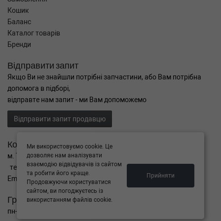
Кошик
Баланс
Каталог товарів
Бренди
Відправити запит
Якщо Ви не знайшли потрібні запчастини, або Вам потрібна
допомога в підборі,
відправте нам запит - ми Вам допоможемо
Відправити запит продавцю
Контакти
Ми використовуємо cookie. Це
дозволяє нам аналізувати
м. Тернопіль вул. Микулинецька 106а
взаємодію відвідувачів із сайтом
тел. +38(099)650-59-19
та робити його краще.
Прийняти
Email. autokitparts@yahoo.com
Продовжуючи користуватися
сайтом, ви погоджуєтесь із
Графік роботи
використанням файлів cookie.
пн-пт з 9:00 до 17:00, сб - вихідний, нд - вихідний