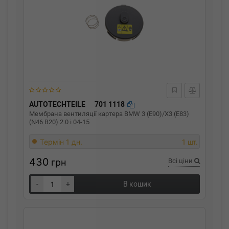
AUTOTECHTEILE
701 1118
Мембрана вентиляції картера BMW 3 (E90)/X3 (E83)
(N46 B20) 2.0 i 04-15
Термін 1 дн.
1 шт.
430
грн
Всі ціни
-
+
В кошик