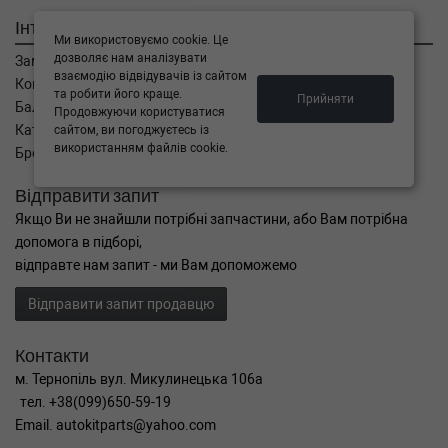
Інтернет магазин
Ми використовуємо cookie. Це
дозволяє нам аналізувати
Замовлення
взаємодію відвідувачів із сайтом
Кошик
та робити його краще.
Прийняти
Баланс
Продовжуючи користуватися
Каталог товарів
сайтом, ви погоджуєтесь із
використанням файлів cookie.
Бренди
Відправити запит
Якщо Ви не знайшли потрібні запчастини, або Вам потрібна
допомога в підборі,
відправте нам запит - ми Вам допоможемо
Відправити запит продавцю
Контакти
м. Тернопіль вул. Микулинецька 106а
тел. +38(099)650-59-19
Email. autokitparts@yahoo.com