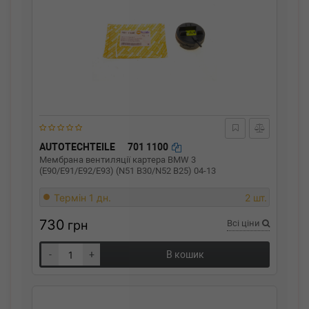
AUTOTECHTEILE
701 1100
Мембрана вентиляції картера BMW 3
(E90/E91/E92/E93) (N51 B30/N52 B25) 04-13
Термін 1 дн.
2 шт.
730
грн
Всі ціни
-
+
В кошик