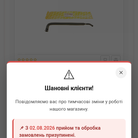
AUTOTECHTEILE
700 1128
⚠️
×
Трубка картерних газів BMW 3 (E46)/5 (E39)/7 (E38) 2.0-
2.8i 94-05 M52 B20/M52 B25/M52 B28
Шановні клієнти!
Немає в наявності
Повідомляємо вас про тимчасові зміни у роботі
Всі ціни
нашого магазину.
Докладніше
📌 З
02.08.2026
прийом та обробка
замовлень призупинені.