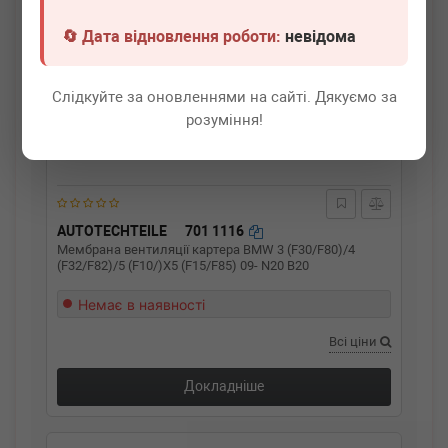
🔄 Дата відновлення роботи:
невідома
Слідкуйте за оновленнями на сайті. Дякуємо за
розуміння!
AUTOTECHTEILE
701 1116
Мембрана вентиляції картера BMW 3 (F30/F80)/4
(F32/F82)/5 (F10/)X5 (F15/F85) 09- N20 B20
Немає в наявності
Всі ціни
Докладніше