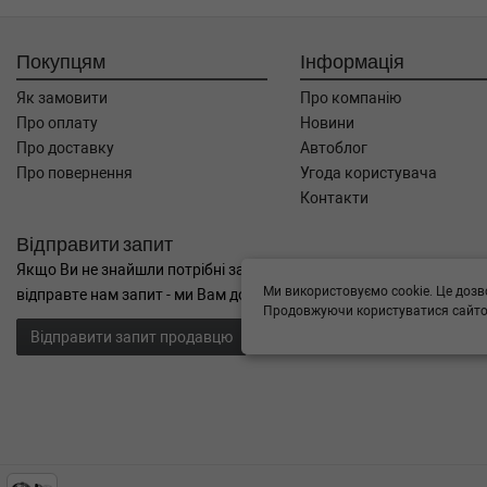
Покупцям
Інформація
Як замовити
Про компанію
Про оплату
Новини
Про доставку
Автоблог
Про повернення
Угода користувача
Контакти
Відправити запит
Якщо Ви не знайшли потрібні запчастини, або Вам потрібна допом
Ми використовуємо cookie. Це дозв
відправте нам запит - ми Вам допоможемо
Продовжуючи користуватися сайтом
Відправити запит продавцю