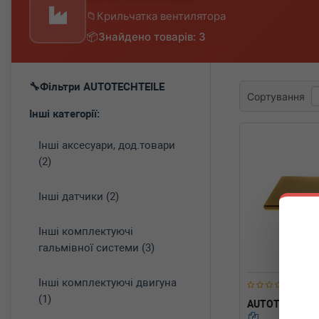
Крильчатка вентилятора
Знайдено товарів: 3
Фільтри AUTOTECHTEILE
Сортування
Інші категорії:
Інші аксесуари, дод.товари
(2)
Інші датчики (2)
Інші комплектуючі
гальмівної системи (3)
Інші комплектуючі двигуна
(1)
AUTOTECHTEI