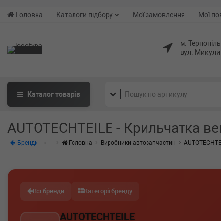
Головна
Каталоги підбору
Мої замовлення
Мої по
м. Тернопіль
вул. Микули
Каталог
товарів
AUTOTECHTEILE - Крильчатка ве
Бренди
Головна
Виробники автозапчастин
AUTOTECHTE
Всі бренди
Категорії бренду
AUTOTECHTEILE