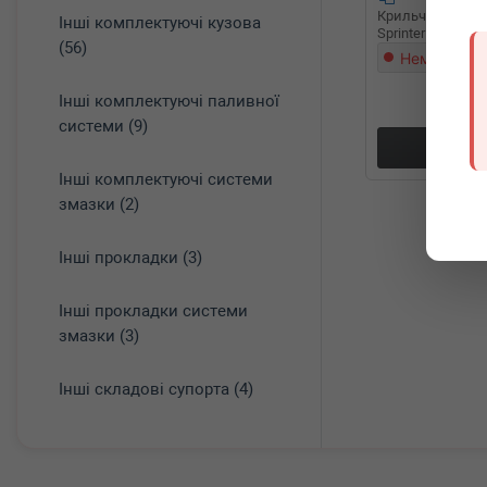
Крильчатка вен
Інші комплектуючі кузова
Sprinter CDI (206
(56)
Немає в на
Інші комплектуючі паливної
системи (9)
Докл
Інші комплектуючі системи
змазки (2)
Інші прокладки (3)
Інші прокладки системи
змазки (3)
Інші складові супорта (4)