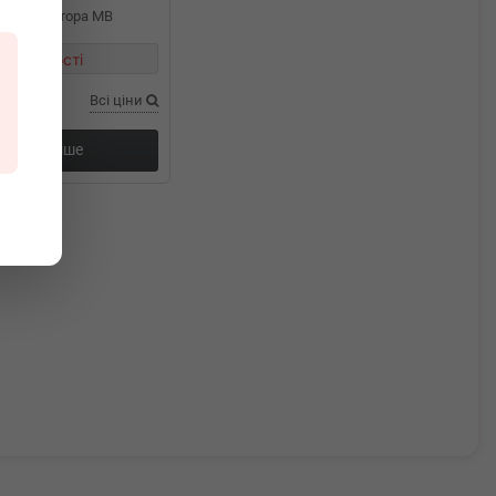
 вентилятора MB
1 (2067)
в наявності
Всі ціни
Докладніше
ання