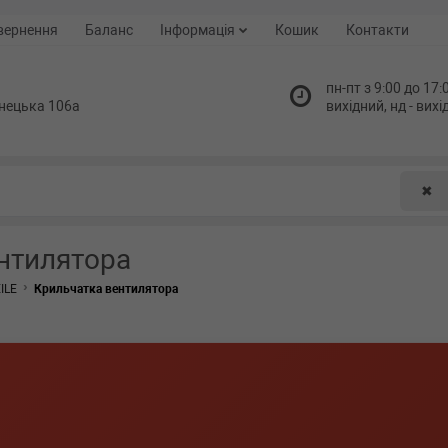
вернення
Баланс
Інформація
Кошик
Контакти
пн-пт з 9:00 до 17:0
нецька 106а
вихідний, нд - вих
✖
нтилятора
ILE
Крильчатка вентилятора