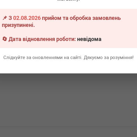
тилятора MB
Крильчатка вентилятора MB
Крильчатка
8)
Sprinter 2.9TDI (6 лопастей/ 3
(W123) 76-8
кріплення) (2060)
явності
Немає в наявності
Немає 
📌 З
02.08.2026
прийом та обробка замовлень
призупинені.
Всі ціни
Всі ціни
🔄 Дата відновлення роботи:
невідома
адніше
Докладніше
Слідкуйте за оновленнями на сайті. Дякуємо за розуміння!
Перша
1
Ост