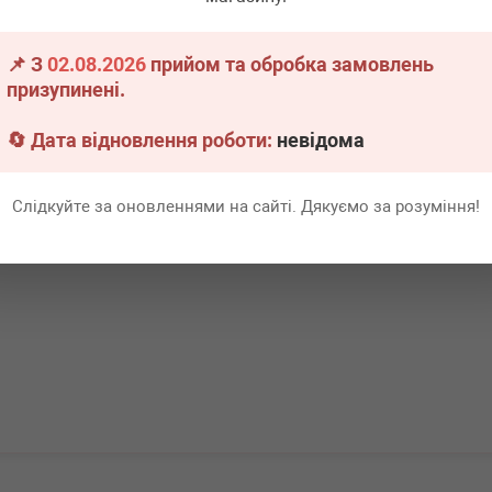
протитуманний
Ліхтар задній протитуманний
Ліхтар зад
andero 07-15 (R)
Renault Megane 16- (R)
Renault Mega
.
1 шт.
Немає в наявності
Немає 
📌 З
02.08.2026
прийом та обробка замовлень
призупинені.
Всі ціни
Всі ціни
🔄 Дата відновлення роботи:
невідома
Докладніше
В кошик
Слідкуйте за оновленнями на сайті. Дякуємо за розуміння!
Перша
1
Ост