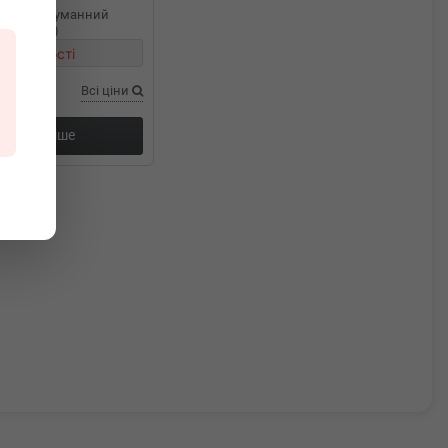
ній протитуманний
ne 15- (L)
в наявності
Всі ціни
Докладніше
ання