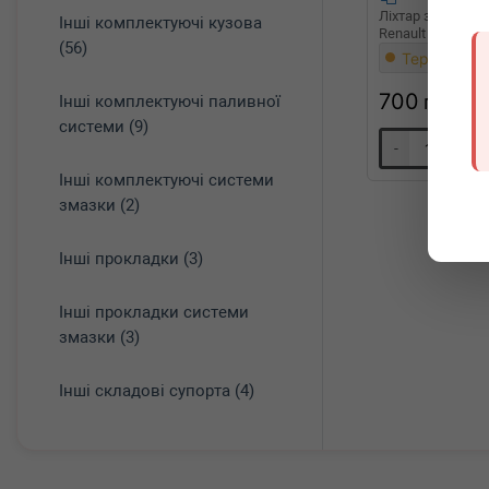
Ліхтар задній 
Інші комплектуючі кузова
Renault Megane/S
(56)
Термін 1 дн
700
грн
Інші комплектуючі паливної
системи (9)
-
+
Інші комплектуючі системи
змазки (2)
Інші прокладки (3)
Інші прокладки системи
змазки (3)
Інші складові супорта (4)