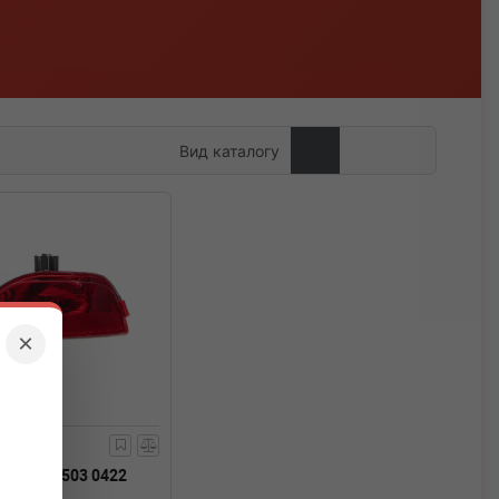
Вид каталогу
×
TEILE
503 0422