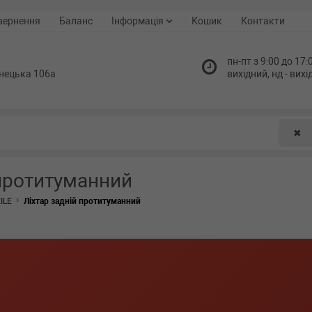
вернення
Баланс
Інформація
Кошик
Контакти
пн-пт з 9:00 до 17:0
нецька 106а
вихідний, нд - вих
✖
 протитуманний
ILE
Ліхтар задній протитуманний