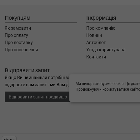
Покупцям
Інформація
Як замовити
Про компанію
Про оплату
Новини
Про доставку
Автоблог
Про повернення
Угода користувача
Контакти
Відправити запит
Якщо Ви не знайшли потрібні запчастини, або Вам потрібна допом
Ми використовуємо cookie. Це дозв
відправте нам запит - ми Вам допоможемо
Продовжуючи користуватися сайтом
Відправити запит продавцю