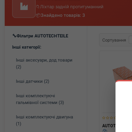
Ліхтар задній протитуманний
Знайдено товарів: 3
Фільтри AUTOTECHTEILE
Сортування
Інші категорії:
Інші аксесуари, дод.товари
(2)
Інші датчики (2)
Інші комплектуючі
гальмівної системи (3)
Інші комплектуючі двигуна
(1)
AUTOTECHTEI