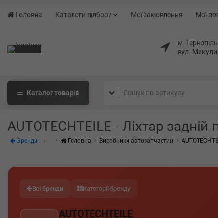
Головна
Каталоги підбору
Мої замовлення
Мої по
м. Тернопіль
вул. Микули
Каталог
товарів
AUTOTECHTEILE - Ліхтар задній
Бренди
Головна
Виробники автозапчастин
AUTOTECHTE
Всі бренди
Категорії бренду
AUTOTECHTEILE