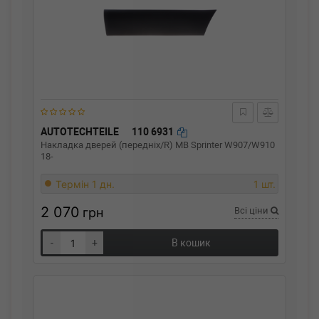
AUTOTECHTEILE
110 6931
Накладка дверей (передніх/R) MB Sprinter W907/W910
18-
Термін 1 дн.
1 шт.
2 070
грн
Всі ціни
-
+
В кошик