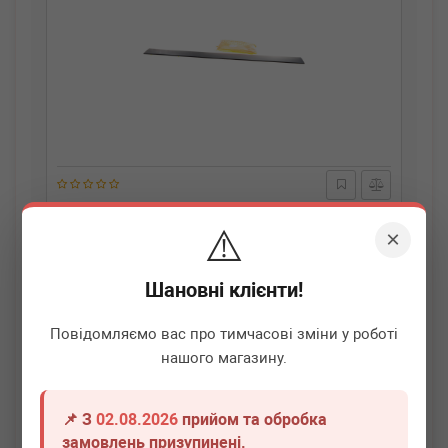
AUTOTECHTEILE
100 6943
⚠️
Молдинг дверей (бічних/R) MB Sprinter (W906)/VW
×
Crafter 06-
Немає в наявності
Шановні клієнти!
Всі ціни
Повідомляємо вас про тимчасові зміни у роботі
нашого магазину.
Докладніше
📌 З
02.08.2026
прийом та обробка
замовлень призупинені.