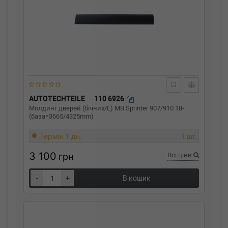
AUTOTECHTEILE
110 6926
Молдинг дверей (бічних/L) MB Sprinter 907/910 18-
(база=3665/4325mm)
Термін 1 дн.
1 шт.
3 100
грн
Всі ціни
-
+
В кошик