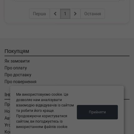
Перша
1
Остання
Покупцям
Як замовити
Про оплату
Про доставку
Про повернення
Інформація
Ми використовуємо cookie. Це
дозволяє нам аналізувати
Про компанію
взаємодію відвідувачів із сайтом
та робити його краще.
Новини
Прийняти
Продовжуючи користуватися
Автоблог
сайтом, ви погоджуєтесь із
Угода користувача
використанням файлів cookie.
Контакти