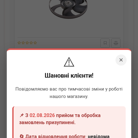
AUTOTECHTEILE
100 2059
⚠️
Муфта вентилятора MB Sprinter (906) 2.2CDI OM651 09-
×
(6 лопастей)
Немає в наявності
Шановні клієнти!
Всі ціни
Повідомляємо вас про тимчасові зміни у роботі
нашого магазину.
Докладніше
📌 З
02.08.2026
прийом та обробка
замовлень призупинені.
🔄 Дата відновлення роботи:
невідома