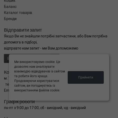
Кошик
Баланс
Каталог товарів
Бренди
Відправити запит
Якщо Ви не знайшли потрібні запчастини, або Вам потрібна
допомога в підборі,
відправте нам запит - ми Вам допоможемо
Відправити запит продавцю
Ми використовуємо cookie. Це
дозволяє нам аналізувати
Контакти
взаємодію відвідувачів із сайтом
та робити його краще.
Прийняти
м. Тернопіль вул. Микулинецька 106а
Продовжуючи користуватися
тел. +38(099)650-59-19
сайтом, ви погоджуєтесь із
Email. autokitparts@yahoo.com
використанням файлів cookie.
Графік роботи
пн-пт з 9:00 до 17:00, сб - вихідний, нд - вихідний