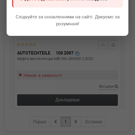
Слідкуйте за оновленнями на сайті. Дякуємо за
розуміння!
AUTOTECHTEILE
100 2097
Муфта вентилятора MB Vito (W639) 2.2CDI
Немає в наявності
Всі ціни
Докладніше
Перша
1
Остання