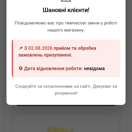
Шановні клієнти!
Повідомляємо вас про тимчасові зміни у роботі
нашого магазину.
📌 З
02.08.2026
прийом та обробка
AUTOTECHTEILE
100 4210
замовлень призупинені.
Направляюча супорта (переднього/заднього) MB
Sprinter 412 (4210)
🔄 Дата відновлення роботи:
невідома
Немає в наявності
Слідкуйте за оновленнями на сайті. Дякуємо за
Всі ціни
розуміння!
Докладніше