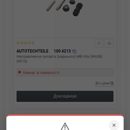
AUTOTECHTEILE
100 4213
Направляюча супорта (заднього) MB Vito (W638)
(4213)
Немає в наявності
Всі ціни
Докладніше
⚠️
×