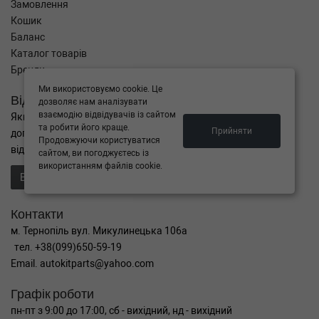
Замовлення
Кошик
Баланс
Каталог товарів
Бренди
Ми використовуємо cookie. Це
Відправити запит
дозволяє нам аналізувати
взаємодію відвідувачів із сайтом
Якщо Ви не знайшли потрібні запчастини, або Вам потрібна
та робити його краще.
Прийняти
допомога в підборі,
Продовжуючи користуватися
відправте нам запит - ми Вам допоможемо
сайтом, ви погоджуєтесь із
використанням файлів cookie.
Відправити запит продавцю
Контакти
м. Тернопіль вул. Микулинецька 106а
тел. +38(099)650-59-19
Email. autokitparts@yahoo.com
Графік роботи
пн-пт з 9:00 до 17:00, сб - вихідний, нд - вихідний