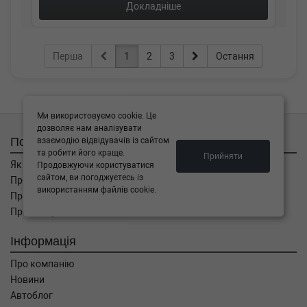
Докладніше
Перша
1
2
3
Остання
Ми використовуємо cookie. Це
дозволяє нам аналізувати
Покупцям
взаємодію відвідувачів із сайтом
та робити його краще.
Прийняти
Як замовити
Продовжуючи користуватися
сайтом, ви погоджуєтесь із
Про оплату
використанням файлів cookie.
Про доставку
Про повернення
Інформація
Про компанію
Новини
Автоблог