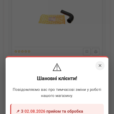
AUTOTECHTEILE
508 0248
⚠️
Патрубок інтеркулера Renault Kangoo 1.5 dCi 08-
×
Немає в наявності
Шановні клієнти!
Всі ціни
Повідомляємо вас про тимчасові зміни у роботі
нашого магазину.
Докладніше
📌 З
02.08.2026
прийом та обробка