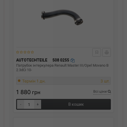
AUTOTECHTEILE
508 0255
Патрубок інтеркулера Renault Master III/Opel Movano B
2.3dCi 10-
Термін 1 дн.
3 шт.
1 880
грн
Всі ціни
-
+
В кошик