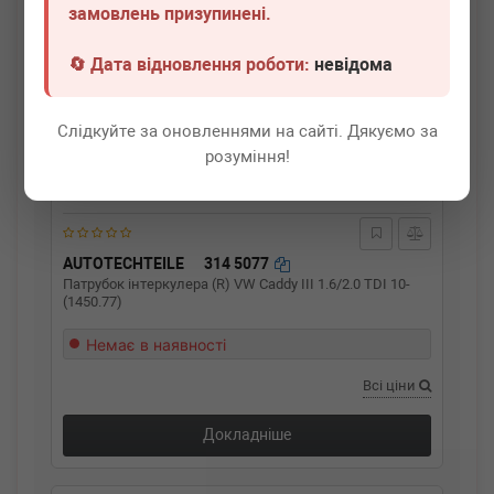
замовлень призупинені.
🔄 Дата відновлення роботи:
невідома
Слідкуйте за оновленнями на сайті. Дякуємо за
розуміння!
AUTOTECHTEILE
314 5077
Патрубок інтеркулера (R) VW Caddy III 1.6/2.0 TDI 10-
(1450.77)
Немає в наявності
Всі ціни
Докладніше