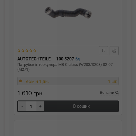
AUTOTECHTEILE
100 5207
Патрубок інтеркулера MB C-class (W203/S203) 02-07
(M271)
Термін 1 дн.
1 шт.
1 610
грн
Всі ціни
-
+
В кошик