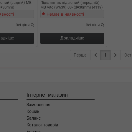
сний (задній) MB
Підшипник підвісний (передній)
(d=30mm)
MB Vito (W639) 03- (d=30mm) (4119)
явності
Немає в наявності
Всі ціни
Всі ціни
адніше
Докладніше
Перша
1
Ост
Інтернет магазин
Замовлення
Кошик
Баланс
Каталог товарів
Бренди