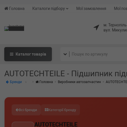
Головна
Каталоги підбору
Мої замовлення
Мої по
м. Тернопіль
вул. Микули
Каталог
товарів
AUTOTECHTEILE - Підшипник під
Бренди
Головна
Виробники автозапчастин
AUTOTECHTE
Всі бренди
Категорії бренду
AUTOTECHTEILE