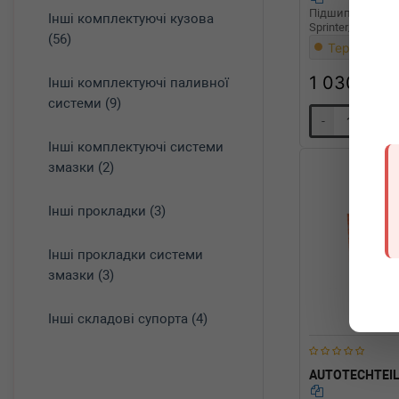
Підшипник підв
Інші комплектуючі кузова
Sprinter/VW LT 96
(56)
Термін 1 дн
1 030
грн
Інші комплектуючі паливної
системи (9)
-
+
Інші комплектуючі системи
змазки (2)
Інші прокладки (3)
Інші прокладки системи
змазки (3)
Інші складові супорта (4)
AUTOTECHTEI