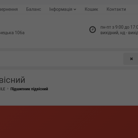
вернення
Баланс
Інформація
Кошик
Контакти
пн-пт з 9:00 до 17:0
нецька 106а
вихідний, нд - вих
✖
вісний
ILE
Підшипник підвісний