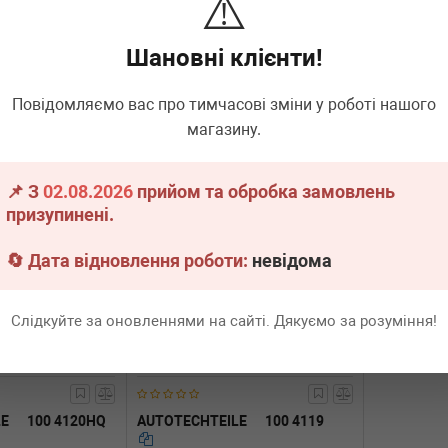
⚠️
існий MB
Підшипник підвісний МВ 508
Підшипник 
- (4102)
(d=30mm) (4108)
(d=35mm) (4
Шановні клієнти!
.
2 шт.
Термін 1 дн.
1 шт.
Немає 
1 280
Всі ціни
грн
Всі ціни
Повідомляємо вас про тимчасові зміни у роботі нашого
магазину.
В кошик
-
+
В кошик
📌 З
02.08.2026
прийом та обробка замовлень
призупинені.
🔄 Дата відновлення роботи:
невідома
Слідкуйте за оновленнями на сайті. Дякуємо за розуміння!
LE
100 4120HQ
AUTOTECHTEILE
100 4119