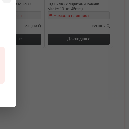
підвісний MB 408
Підшипник підвісний Renault
107)
Master 10- (d=45mm)
в наявності
Немає в наявності
Всі ціни
Всі ціни
Докладніше
Докладніше