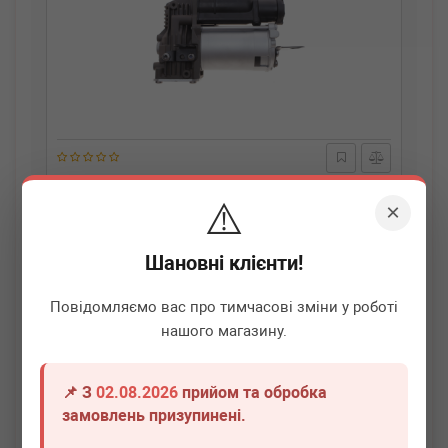
AUTOTECHTEILE
110 3235
⚠️
Компресор пневмосистеми MB M-class (W164)/GL-
×
class (X164) 06-
Немає в наявності
Шановні клієнти!
Всі ціни
Повідомляємо вас про тимчасові зміни у роботі
нашого магазину.
Докладніше
📌 З
02.08.2026
прийом та обробка
замовлень призупинені.