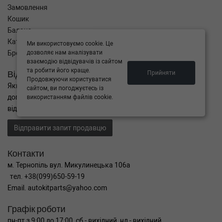
Замовлення
Кошик
Баланс
Каталог товарів
Ми використовуємо cookie. Це
Бренди
дозволяє нам аналізувати
взаємодію відвідувачів із сайтом
та робити його краще.
Відправити запит
Прийняти
Продовжуючи користуватися
Якщо Ви не знайшли потрібні запчастини, або Вам потрібна
сайтом, ви погоджуєтесь із
допомога в підборі,
використанням файлів cookie.
відправте нам запит - ми Вам допоможемо
Відправити запит продавцю
Контакти
м. Тернопіль вул. Микулинецька 106а
тел. +38(099)650-59-19
Email. autokitparts@yahoo.com
Графік роботи
пн-пт з 9:00 до 17:00, сб - вихідний, нд - вихідний