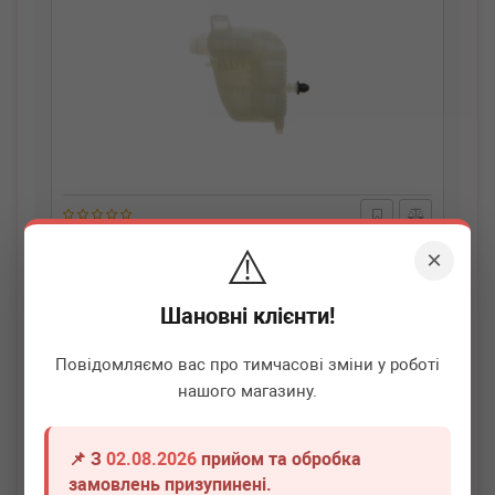
AUTOTECHTEILE
701 1730
⚠️
×
Бачок розширювальний BMW X1 (F48)/X2 (F39) 14-
B37/B38/B47/B48
Шановні клієнти!
Немає в наявності
Повідомляємо вас про тимчасові зміни у роботі
Всі ціни
нашого магазину.
Докладніше
📌 З
02.08.2026
прийом та обробка
замовлень призупинені.