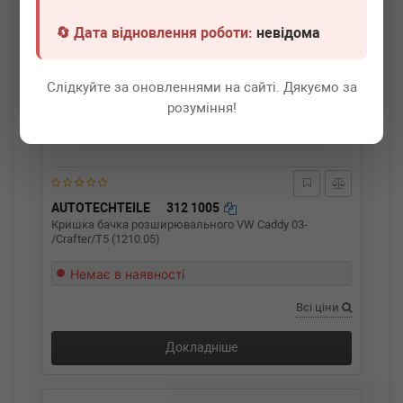
🔄 Дата відновлення роботи:
невідома
Слідкуйте за оновленнями на сайті. Дякуємо за
розуміння!
AUTOTECHTEILE
312 1005
Кришка бачка розширювального VW Caddy 03-
/Crafter/T5 (1210.05)
Немає в наявності
Всі ціни
Докладніше