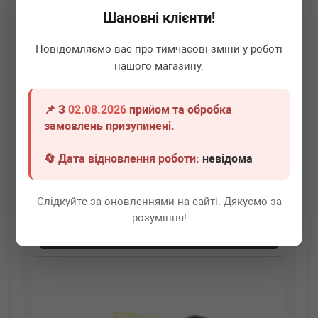
Шановні клієнти!
Повідомляємо вас про тимчасові зміни у роботі
нашого магазину.
📌 З
02.08.2026
прийом та обробка
AUTOTECHTEILE
100 3116
замовлень призупинені.
Подушка балки (передня/передня) DB Vito (W638) 96-
🔄 Дата відновлення роботи:
невідома
Немає в наявності
Слідкуйте за оновленнями на сайті. Дякуємо за
Всі ціни
розуміння!
Докладніше