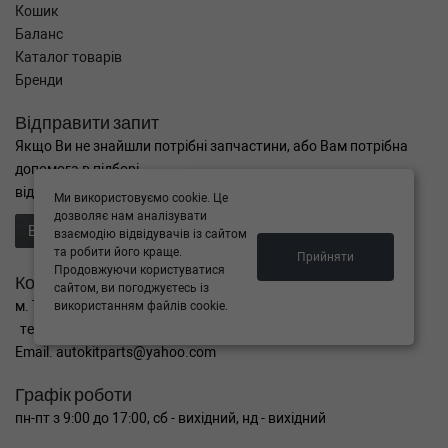
Кошик
Баланс
Каталог товарів
Бренди
Відправити запит
Якщо Ви не знайшли потрібні запчастини, або Вам потрібна
допомога в підборі,
відправте нам запит - ми Вам допоможемо
Ми використовуємо cookie. Це
дозволяє нам аналізувати
Відправити запит продавцю
взаємодію відвідувачів із сайтом
та робити його краще.
Прийняти
Продовжуючи користуватися
Контакти
сайтом, ви погоджуєтесь із
м. Тернопіль вул. Микулинецька 106а
використанням файлів cookie.
тел. +38(099)650-59-19
Email. autokitparts@yahoo.com
Графік роботи
пн-пт з 9:00 до 17:00, сб - вихідний, нд - вихідний