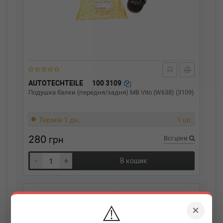
AUTOTECHTEILE
100 3109
Подушка балки (передня/задня) MB Vito (W638) (3109)
Термін 1 дн.
1 шт.
280
грн
Всі ціни
-
+
В кошик
⚠️
×