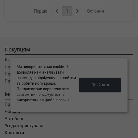
Перша
1
Остання
Покупцям
Як замовити
Про оплату
Ми використовуємо cookie. Це
дозволяє нам аналізувати
Про доставку
взаємодію відвідувачів із сайтом
Про повернення
та робити його краще.
Прийняти
Продовжуючи користуватися
Інформація
сайтом, ви погоджуєтесь із
використанням файлів cookie.
Про компанію
Новини
Автоблог
Угода користувача
Контакти