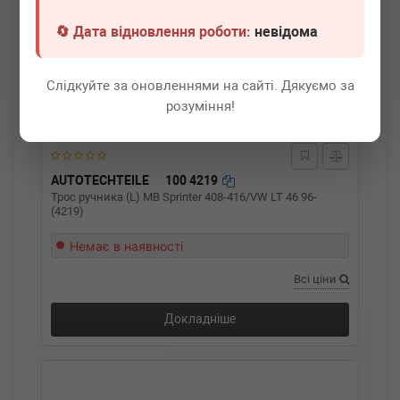
🔄 Дата відновлення роботи:
невідома
Слідкуйте за оновленнями на сайті. Дякуємо за
розуміння!
AUTOTECHTEILE
100 4219
Трос ручника (L) MB Sprinter 408-416/VW LT 46 96-
(4219)
Немає в наявності
Всі ціни
Докладніше