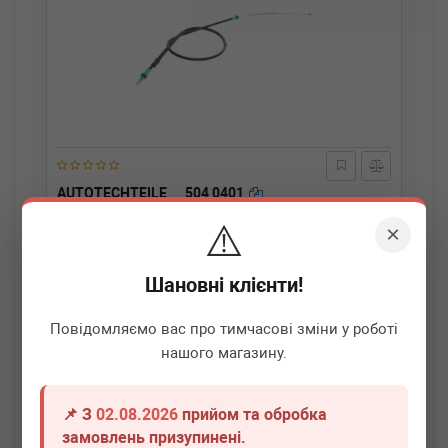
AUTOTECHTEILE
504 0401
Трос ручника (задній) (R) Renault Kangoo (1420/1085
⚠️
мм)
×
Немає в наявності
Шановні клієнти!
Всі ціни
Повідомляємо вас про тимчасові зміни у роботі
Докладніше
нашого магазину.
📌 З
02.08.2026
прийом та обробка
замовлень призупинені.