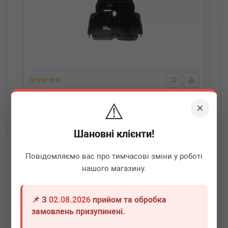
AUTOTECHTEILE
505 2000
⚠️
Захист двигуна Renault Espace V/Megane IV/Scenic IV
×
15- (нижн.частина)
Немає в наявності
Шановні клієнти!
Всі ціни
Повідомляємо вас про тимчасові зміни у роботі
нашого магазину.
Докладніше
📌 З
02.08.2026
прийом та обробка
замовлень призупинені.