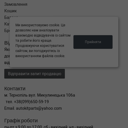
Замовлення
Кошик
Баланс
Каталог товарів
Ми використовуємо cookie. Це
Бренди
дозволяє нам аналізувати
взаємодію відвідувачів із сайтом
та робити його краще.
Відправити запит
Прийняти
Продовжуючи користуватися
Якщо Ви не знайшли потрібні запчастини, або Вам потрібна
сайтом, ви погоджуєтесь із
допомога в підборі,
використанням файлів cookie.
відправте нам запит - ми Вам допоможемо
Відправити запит продавцю
Контакти
м. Тернопіль вул. Микулинецька 106а
тел. +38(099)650-59-19
Email. autokitparts@yahoo.com
Графік роботи
пн-пт з 9:00 до 17:00, сб - вихідний, нд - вихідний