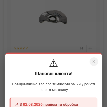
AUTOTECHTEILE
110 4209
⚠️
Захист диска гальмівного (переднього) (L) MB E-class
×
(W212) 09-16
Немає в наявності
Шановні клієнти!
Всі ціни
Повідомляємо вас про тимчасові зміни у роботі
нашого магазину.
Докладніше
📌 З
02.08.2026
прийом та обробка