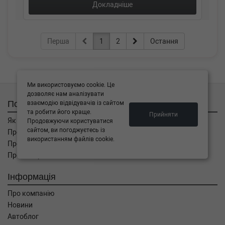
Докладніше
Перша
1
2
Остання
Ми використовуємо cookie. Це
дозволяє нам аналізувати
Покупцям
взаємодію відвідувачів із сайтом
та робити його краще.
Прийняти
Як замовити
Продовжуючи користуватися
сайтом, ви погоджуєтесь із
Про оплату
використанням файлів cookie.
Про доставку
Про повернення
Інформація
Про компанію
Новини
Автоблог