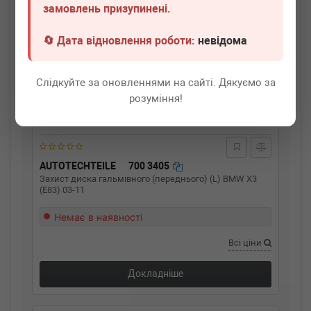
замовлень призупинені.
🔄 Дата відновлення роботи:
невідома
Слідкуйте за оновленнями на сайті. Дякуємо за
розуміння!
AUTOTECHTEILE
700 3405
Захист диска гальмівного (переднього) (L) BMW X3
(E83) 03-11
Немає в наявності
Всі ціни
Докладніше