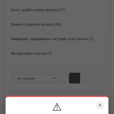
Болт, шайба зливу масла (11)
Важіль підвіски колеса (65)
Вимикачі, перемикачі системи освітлення (1)
Витратомір повітря (1)
⚠️
×