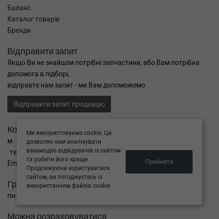
Баланс
Каталог товарів
Бренди
Відправити запит
Якщо Ви не знайшли потрібні запчастини, або Вам потрібна
допомога в підборі,
відправте нам запит - ми Вам допоможемо
Відправити запит продавцю
Контакти
Ми використовуємо cookie. Це
м. Тернопіль вул. Микулинецька 106а
дозволяє нам аналізувати
взаємодію відвідувачів із сайтом
тел. +38(099)650-59-19
та робити його краще.
Прийняти
Email. autokitparts@yahoo.com
Продовжуючи користуватися
сайтом, ви погоджуєтесь із
Графік роботи
використанням файлів cookie.
пн-пт з 9:00 до 17:00, сб - вихідний, нд - вихідний
Можна розраховуватися