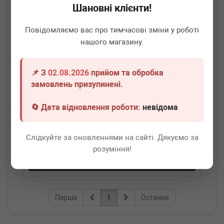
Шановні клієнти!
Повідомляємо вас про тимчасові зміни у роботі
нашого магазину.
📌 З
02.08.2026
прийом та обробка
BLUE PRINT
ADT37234
замовлень призупинені.
Датчик швидкості обертання валу АКПП Toyota Rav4
2.0 00-05
🔄 Дата відновлення роботи:
невідома
Немає в наявності
Слідкуйте за оновленнями на сайті. Дякуємо за
Всі ціни
розуміння!
Докладніше
Перша
1
Остання