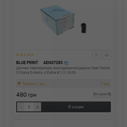
BLUE PRINT
ADG07283
Датчик температури охолоджуючої рідини Opel Vectra
C/Corsa D/Astra J/Zafira B 1.2-1.8 03-
Термін 1 дн.
7 шт.
480
грн
Всі ціни
-
+
В кошик