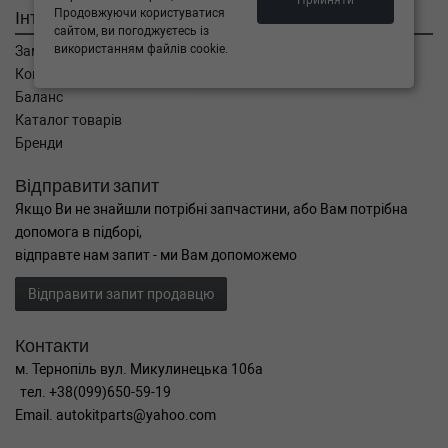
Прийняти
Інтернет магазин
Продовжуючи користуватися
сайтом, ви погоджуєтесь із
використанням файлів cookie.
Замовлення
Кошик
Баланс
Каталог товарів
Бренди
Відправити запит
Якщо Ви не знайшли потрібні запчастини, або Вам потрібна
допомога в підборі,
відправте нам запит - ми Вам допоможемо
Відправити запит продавцю
Контакти
м. Тернопіль вул. Микулинецька 106а
тел. +38(099)650-59-19
Email. autokitparts@yahoo.com