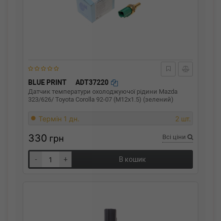
BLUE PRINT
ADT37220
Датчик температури охолоджуючої рідини Mazda
323/626/ Toyota Corolla 92-07 (M12x1.5) (зелений)
Термін 1 дн.
2 шт.
330
грн
Всі ціни
-
+
В кошик