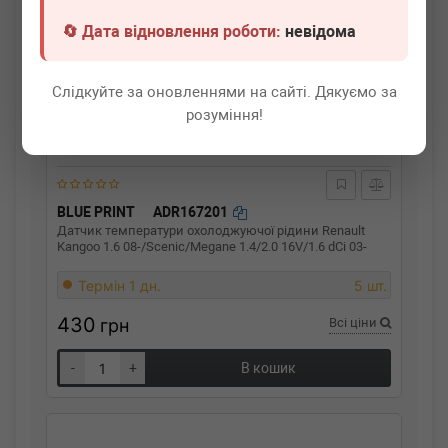
🔄 Дата відновлення роботи:
невідома
Слідкуйте за оновленнями на сайті. Дякуємо за
розуміння!
BLUE PRINT
ADR167201
Датчик температури охолоджуючої рідини Renault
Kangoo 1.6 08-/Scenic/Megane 1.4/2.0 16V/1.6 dCi 03-
Термін 1 дн.
5 шт.
430
грн
Всі ціни
-
+
В кошик