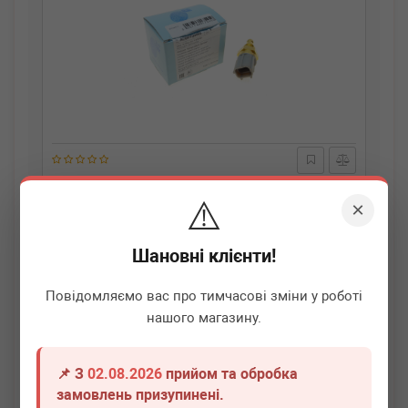
BLUE PRINT
ADBP720005
⚠️
Датчик температури охолоджуючої рідини Mazda
×
3/5/6/CX-7 1.8-2,5 16V 03-
Термін 1 дн.
1 шт.
Шановні клієнти!
350
грн
Всі ціни
Повідомляємо вас про тимчасові зміни у роботі
нашого магазину.
-
+
В кошик
📌 З
02.08.2026
прийом та обробка
замовлень призупинені.