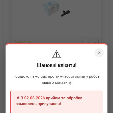
BLUE PRINT
ADBP720021
⚠️
×
Датчик зовнішньої температури повітря Mazda CX-
30/CX-3/CX-5/2/3/5/6 07-
Шановні клієнти!
Немає в наявності
Повідомляємо вас про тимчасові зміни у роботі
Всі ціни
нашого магазину.
Докладніше
📌 З
02.08.2026
прийом та обробка
замовлень призупинені.