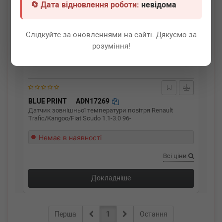
🔄 Дата відновлення роботи:
невідома
Слідкуйте за оновленнями на сайті. Дякуємо за
розуміння!
BLUE PRINT
ADN17269
Датчик зовнішньої температури повітря Renault
Trafic/Kangoo/Fiat Scudo 1.1-3.0 96-
Немає в наявності
Всі ціни
Докладніше
Перша
1
Остання