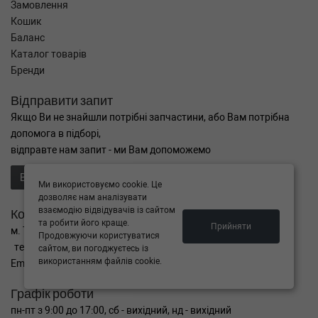
Замовлення
Кошик
Баланс
Каталог товарів
Бренди
Відправити запит
Якщо Ви не знайшли потрібні запчастини, або Вам потрібна
допомога в підборі,
відправте нам запит - ми Вам допоможемо
Відправити запит продавцю
Ми використовуємо cookie. Це
дозволяє нам аналізувати
взаємодію відвідувачів із сайтом
Контакти
та робити його краще.
Прийняти
м. Тернопіль вул. Микулинецька 106а
Продовжуючи користуватися
тел. +38(099)650-59-19
сайтом, ви погоджуєтесь із
використанням файлів cookie.
Email. autokitparts@yahoo.com
Графік роботи
пн-пт з 9:00 до 17:00, сб - вихідний, нд - вихідний