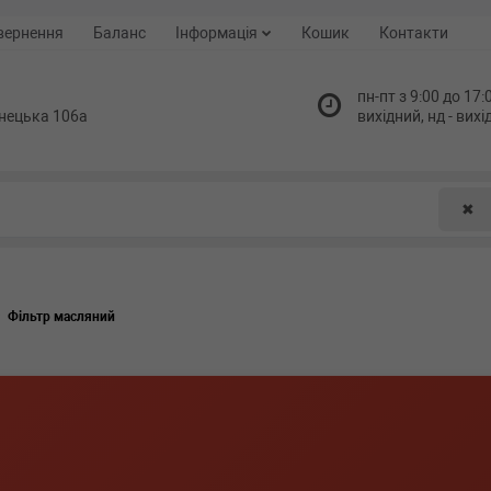
вернення
Баланс
Інформація
Кошик
Контакти
пн-пт з 9:00 до 17:0
нецька 106а
вихідний, нд - вих
✖
Фільтр масляний