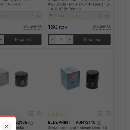
94- (h=76 мм)
95- /Skoda Felicia 94-01/Mazda 2 1.2-
1.4 02-07 (h=76mm)
1 дн.
7 шт.
Термін 1 дн.
20 шт.
160
Всі ціни
грн
Всі ціни
+
В кошик
-
+
В кошик
T
ADM52106
BLUE PRINT
ADN12110
×
ляний Hyundai
Фільтр масляний Nissan Micra 1.0-