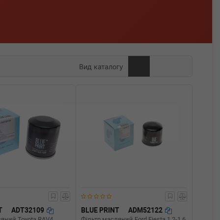
Вид каталогу
T
ADT32109
BLUE PRINT
ADM52122
ляний Toyota RAV4
Фільтр масляний Ford Fiesta 1.2-1.6