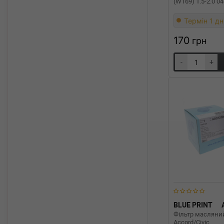
(W169) 1.5-2.0 04
Термін 1 дн
170
грн
-
+
BLUE PRINT
Фільтр масляни
Accord/Civic