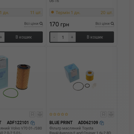
06-16
1 дн.
11 шт.
Термін 1 дн.
20 шт.
170
Всі ціни
грн
Всі ціни
+
В кошик
-
+
В кошик
T
ADF122101
BLUE PRINT
ADD62109
яний Volvo V70 01-/S80
Фільтр масляний Toyota
0 2.0-2.5 01-
Rav4/Avensis/Land Cruiser 1.6i-2.8D