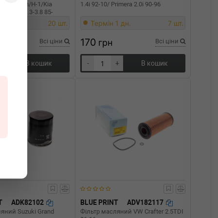
tra/Tucson/H-1/Kia
1.4i 92-10/ Primera 2.0i 90-96
26/3/6 1.3-3.8 85-
1 дн.
20 шт.
Термін 1 дн.
7 шт.
170
Всі ціни
грн
Всі ціни
+
В кошик
-
+
В кошик
T
ADK82102
BLUE PRINT
ADV182117
яний Suzuki Grand
Фільтр масляний VW Crafter 2.5TDI