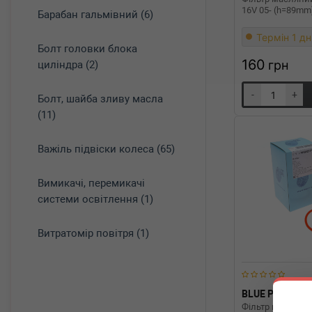
16V 05- (h=89mm
Барабан гальмівний (6)
Термін 1 дн
Болт головки блока
160
грн
циліндра (2)
-
+
Болт, шайба зливу масла
(11)
Важіль підвіски колеса (65)
Вимикачі, перемикачі
системи освітлення (1)
Витратомір повітря (1)
BLUE PRINT
Фільтр масляний