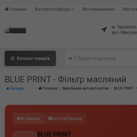
Головна
Каталоги підбору
Мої замовлення
Мої по
м. Тернопіль
вул. Микули
Каталог
товарів
BLUE PRINT - Фільтр масляний
Бренди
Головна
Виробники автозапчастин
BLUE PRINT
Всі бренди
Категорії бренду
BLUE PRINT