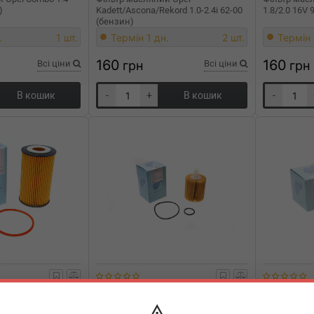
)
Kadett/Ascona/Rekord 1.0-2.4i 62-00
1.8/2.0 16V 
(бензин)
.
1 шт.
Термін 1 дн.
2 шт.
Термін 
160
160
Всі ціни
грн
Всі ціни
грн
В кошик
-
+
В кошик
-
ADG02147
BLUE PRINT
ADT32118
BLUE PRIN
 Opel Astra/Combo
Фільтр масляний Lexus LS 4.6
Фільтр мас