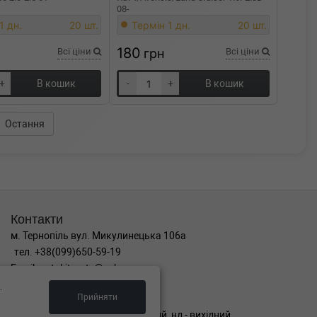
08-
1 дн.
20 шт.
Термін 1 дн.
20 шт.
180
Всі ціни
грн
Всі ціни
+
В кошик
-
+
В кошик
Остання
Контакти
м. Тернопіль вул. Микулинецька 106а
тел. +38(099)650-59-19
Email. autokitparts@yahoo.com
.
Графік роботи
Прийняти
пн-пт з 9:00 до 17:00, сб - вихідний, нд - вихідний