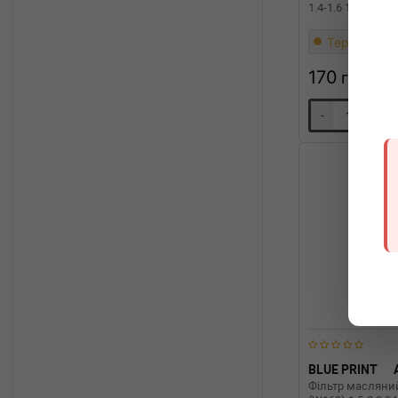
1.4-1.6 16V 05- 
Термін 1 дн
170
грн
-
+
BLUE PRINT
Фільтр масляний