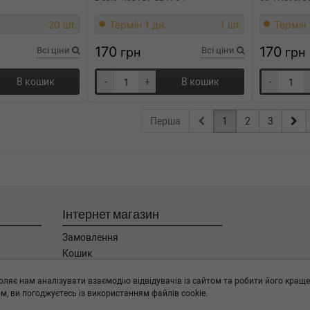
.
20 шт.
Термін 1 дн.
1 шт.
Термін 
170
170
Всі ціни
грн
Всі ціни
грн
В кошик
-
+
В кошик
-
Перша
1
2
3
Інтернет магазин
Замовлення
Кошик
Баланс
оляє нам аналізувати взаємодію відвідувачів із сайтом та робити його краще
Каталог товарів
, ви погоджуєтесь із використанням файлів cookie.
Бренди