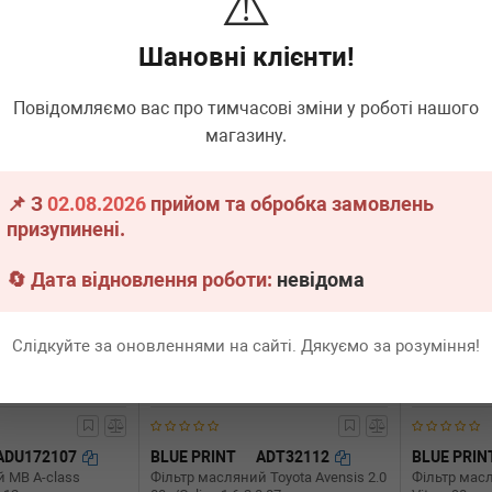
⚠️
(h=106.5mm)
06-/Toyota Land Cruiser 2.0/2.2 D-
Accent/Elan
4D/4.0 24V 05-
Ceed/Mazda 6
Шановні клієнти!
.
20 шт.
Термін 1 дн.
20 шт.
Термін 
170
170
Всі ціни
грн
Всі ціни
грн
Повідомляємо вас про тимчасові зміни у роботі нашого
магазину.
В кошик
-
+
В кошик
-
📌 З
02.08.2026
прийом та обробка замовлень
призупинені.
🔄 Дата відновлення роботи:
невідома
Слідкуйте за оновленнями на сайті. Дякуємо за розуміння!
ADU172107
BLUE PRINT
ADT32112
BLUE PRIN
 MB A-class
Фільтр масляний Toyota Avensis 2.0
Фільтр масл