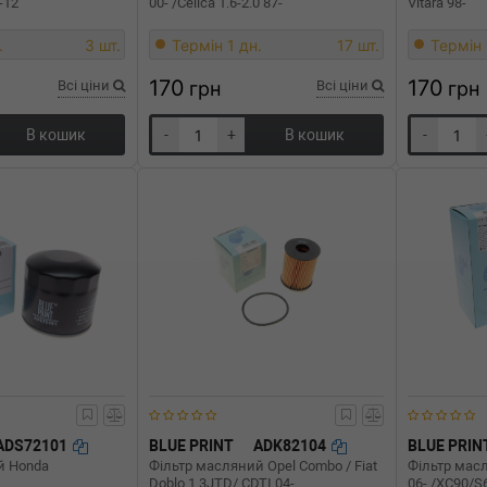
-12
00- /Celica 1.6-2.0 87-
Vitara 98-
.
3 шт.
Термін 1 дн.
17 шт.
Термін 
170
170
Всі ціни
грн
Всі ціни
грн
В кошик
-
+
В кошик
-
ADS72101
BLUE PRINT
ADK82104
BLUE PRIN
й Honda
Фільтр масляний Opel Combo / Fiat
Фільтр масл
Doblo 1.3JTD/ CDTI 04-
06- /XC90/S6