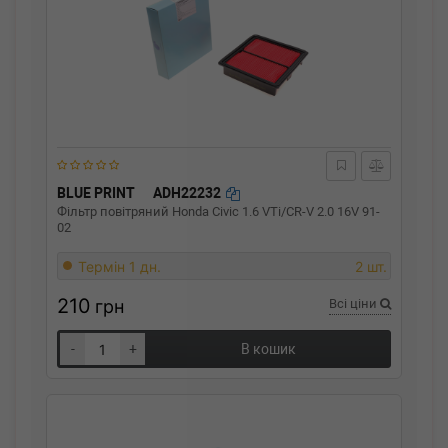
BLUE PRINT
ADH22232
Фільтр повітряний Honda Civic 1.6 VTi/CR-V 2.0 16V 91-
02
Термін 1 дн.
2 шт.
210
грн
Всі ціни
-
+
В кошик