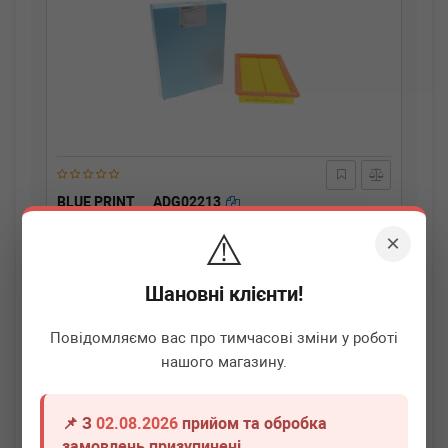
BLUE PRINT
ADG02213
Фільтр повітряний Hyundai Elantra 1.6i/1.8/2.0/1.9D 00-
⚠️
06
×
Термін 1 дн.
3 шт.
Шановні клієнти!
210
грн
Всі ціни
Повідомляємо вас про тимчасові зміни у роботі
-
+
В кошик
нашого магазину.
📌 З
02.08.2026
прийом та обробка
замовлень призупинені.