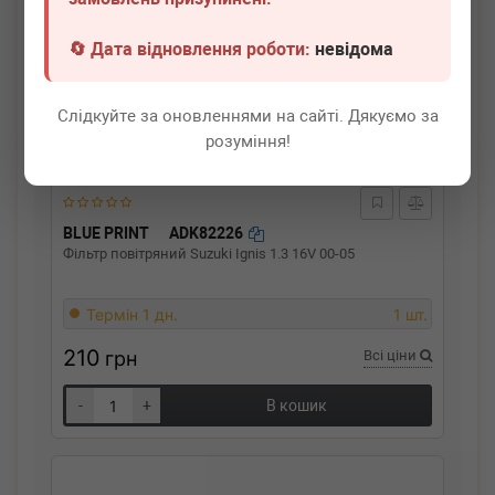
🔄 Дата відновлення роботи:
невідома
Слідкуйте за оновленнями на сайті. Дякуємо за
розуміння!
BLUE PRINT
ADK82226
Фільтр повітряний Suzuki Ignis 1.3 16V 00-05
Термін 1 дн.
1 шт.
210
грн
Всі ціни
-
+
В кошик