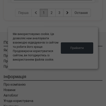
Перша
1
2
3
Остання
Ми використовуємо cookie. Це
дозволяє нам аналізувати
Покупцям
взаємодію відвідувачів із сайтом
та робити його краще.
Прийняти
Як замовити
Продовжуючи користуватися
сайтом, ви погоджуєтесь із
Про оплату
використанням файлів cookie.
Про доставку
Про повернення
Інформація
Про компанію
Новини
Автоблог
Угода користувача