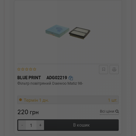
BLUE PRINT
ADG02219
Фільтр повітряний Daewoo Matiz 98-
Термін 1 дн.
1 шт.
220
грн
Всі ціни
-
+
В кошик