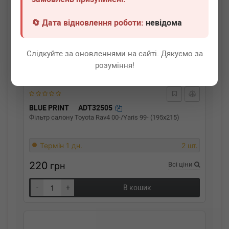
🔄 Дата відновлення роботи:
невідома
Слідкуйте за оновленнями на сайті. Дякуємо за
розуміння!
BLUE PRINT
ADT32505
Фільтр салону Toyota Rav4 00-/Yaris 99- (195x215)
Термін 1 дн.
2 шт.
220
грн
Всі ціни
-
+
В кошик