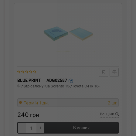
BLUE PRINT
ADG02587
Фільтр салону Kia Sorento 15-/Toyota C-HR 16-
Термін 1 дн.
2 шт.
240
грн
Всі ціни
-
+
В кошик