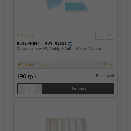
BLUE PRINT
ADV182521
Фільтр салону VW Caddy II/Golf III/Skoda Octavia
Термін 1 дн.
17 шт.
190
грн
Всі ціни
-
+
В кошик