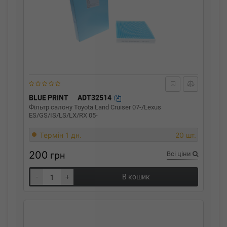
BLUE PRINT
ADT32514
Фільтр салону Toyota Land Cruiser 07-/Lexus
ES/GS/IS/LS/LX/RX 05-
Термін 1 дн.
20 шт.
200
грн
Всі ціни
-
+
В кошик