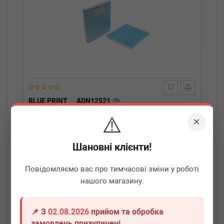
BLUE PRINT
ADN12521
Фільтр салону Nissan Micra IV/Note 1.2/1.5D 10-
⚠️
×
Термін 1 дн.
1 шт.
Шановні клієнти!
210
грн
Всі ціни
Повідомляємо вас про тимчасові зміни у роботі
-
+
В кошик
нашого магазину.
📌 З
02.08.2026
прийом та обробка
замовлень призупинені.