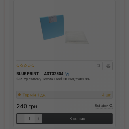
BLUE PRINT
ADT32504
Фільтр салону Toyota Land Cruiser/Yaris 99-
Термін 1 дн.
4 шт.
240
грн
Всі ціни
-
+
В кошик