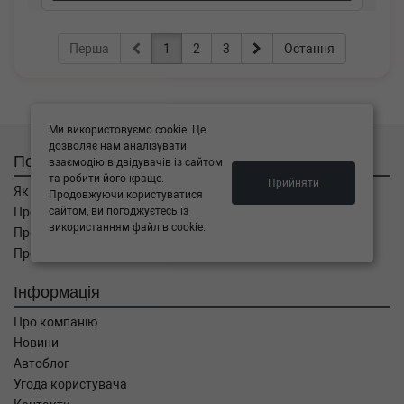
Перша
1
2
3
Остання
Ми використовуємо cookie. Це
дозволяє нам аналізувати
Покупцям
взаємодію відвідувачів із сайтом
та робити його краще.
Прийняти
Як замовити
Продовжуючи користуватися
сайтом, ви погоджуєтесь із
Про оплату
використанням файлів cookie.
Про доставку
Про повернення
Інформація
Про компанію
Новини
Автоблог
Угода користувача