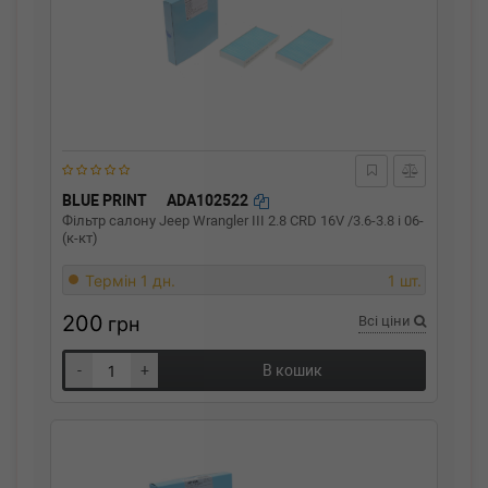
BLUE PRINT
ADA102522
Фільтр салону Jeep Wrangler III 2.8 CRD 16V /3.6-3.8 i 06-
(к-кт)
Термін 1 дн.
1 шт.
200
грн
Всі ціни
-
+
В кошик