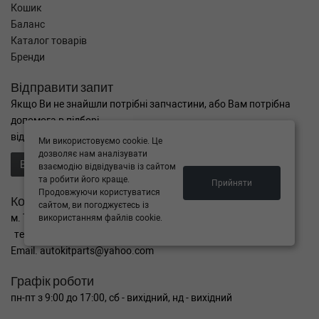
Кошик
Баланс
Каталог товарів
Бренди
Відправити запит
Якщо Ви не знайшли потрібні запчастини, або Вам потрібна
допомога в підборі,
відправте нам запит - ми Вам допоможемо
Ми використовуємо cookie. Це
дозволяє нам аналізувати
Відправити запит продавцю
взаємодію відвідувачів із сайтом
та робити його краще.
Прийняти
Продовжуючи користуватися
Контакти
сайтом, ви погоджуєтесь із
м. Тернопіль вул. Микулинецька 106а
використанням файлів cookie.
тел. +38(099)650-59-19
Email. autokitparts@yahoo.com
Графік роботи
пн-пт з 9:00 до 17:00, сб - вихідний, нд - вихідний