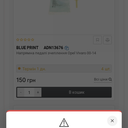
BLUE PRINT
ADN13676
Напрямна педалі зчеплення Opel Vivaro 00-14
Термін 1 дн.
4 шт.
150
грн
Всі ціни
-
+
В кошик
⚠️
×