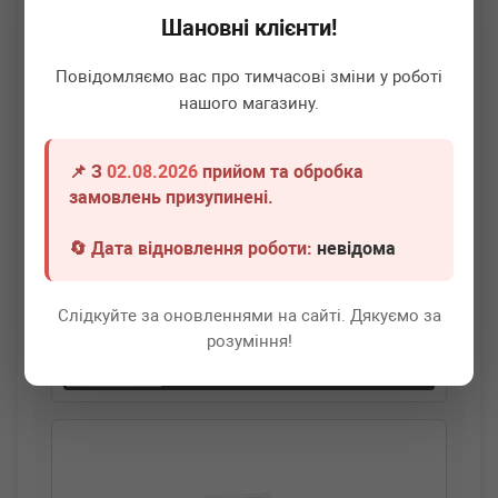
Шановні клієнти!
Повідомляємо вас про тимчасові зміни у роботі
нашого магазину.
📌 З
02.08.2026
прийом та обробка
BLUE PRINT
ADV183311
замовлень призупинені.
Пластина зчеплення прижимна VW Caddy II
1.6/1.7/1.9 SDI 95-04
🔄 Дата відновлення роботи:
невідома
Термін 1 дн.
3 шт.
Слідкуйте за оновленнями на сайті. Дякуємо за
380
грн
Всі ціни
розуміння!
-
+
В кошик