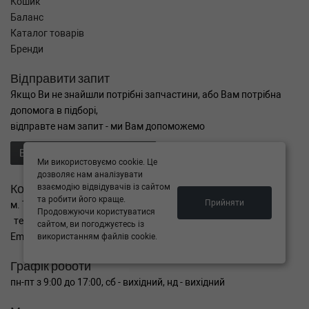
Кошик
Баланс
Каталог товарів
Бренди
Відправити запит
Якщо Ви не знайшли потрібні запчастини, або Вам потрібна
допомога в підборі,
відправте нам запит - ми Вам допоможемо
Відправити запит продавцю
Ми використовуємо cookie. Це
дозволяє нам аналізувати
Контакти
взаємодію відвідувачів із сайтом
та робити його краще.
Прийняти
м. Тернопіль вул. Микулинецька 106а
Продовжуючи користуватися
тел. +38(099)650-59-19
сайтом, ви погоджуєтесь із
Email. autokitparts@yahoo.com
використанням файлів cookie.
Графік роботи
пн-пт з 9:00 до 17:00, сб - вихідний, нд - вихідний