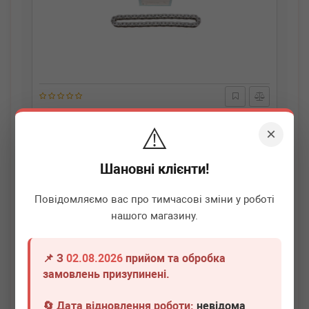
BLUE PRINT
ADT36132
⚠️
Ланцюг насосу масляного BMW X5/X3/5/3
×
(B47D20/N47D20/D57D30/N47C16) 07-
Немає в наявності
Шановні клієнти!
Всі ціни
Повідомляємо вас про тимчасові зміни у роботі
нашого магазину.
Докладніше
📌 З
02.08.2026
прийом та обробка
замовлень призупинені.
🔄 Дата відновлення роботи:
невідома