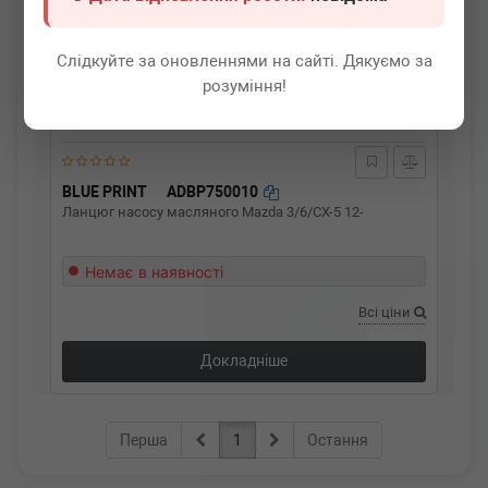
Слідкуйте за оновленнями на сайті. Дякуємо за
розуміння!
BLUE PRINT
ADBP750010
Ланцюг насосу масляного Mazda 3/6/CX-5 12-
Немає в наявності
Всі ціни
Докладніше
Перша
1
Остання