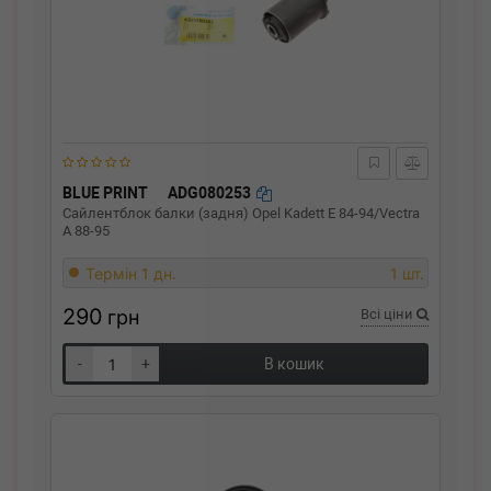
BLUE PRINT
ADG080253
Сайлентблок балки (задня) Opel Kadett E 84-94/Vectra
A 88-95
Термін 1 дн.
1 шт.
290
грн
Всі ціни
-
+
В кошик