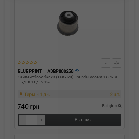
BLUE PRINT
ADBP800258
Сайлентблок балки (задньої) Hyundai Accent 1.6CRDI
11-/i10 1.0/1.2 13-
Термін 1 дн.
2 шт.
740
грн
Всі ціни
-
+
В кошик