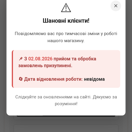
⚠️
×
Шановні клієнти!
Повідомляємо вас про тимчасові зміни у роботі
нашого магазину.
📌 З
02.08.2026
прийом та обробка
BLUE PRINT
ADBP800194
замовлень призупинені.
Сайлентблок балки (задньої/ззаду) Hyundai Santa Fe II
06-13
🔄 Дата відновлення роботи:
невідома
Термін 1 дн.
2 шт.
Слідкуйте за оновленнями на сайті. Дякуємо за
740
грн
Всі ціни
розуміння!
-
+
В кошик