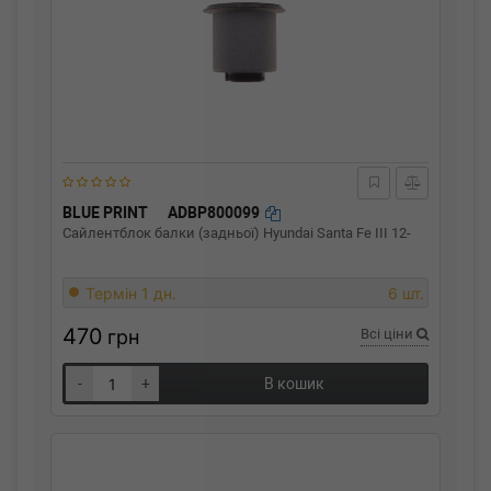
BLUE PRINT
ADBP800099
Сайлентблок балки (задньої) Hyundai Santa Fe III 12-
Термін 1 дн.
6 шт.
470
грн
Всі ціни
-
+
В кошик