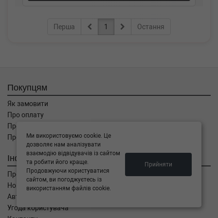
Перша
1
Остання
Покупцям
Як замовити
Про оплату
Про доставку
Ми використовуємо cookie. Це
Про повернення
дозволяє нам аналізувати
взаємодію відвідувачів із сайтом
Інформація
та робити його краще.
Прийняти
Продовжуючи користуватися
Про компанію
сайтом, ви погоджуєтесь із
Новини
використанням файлів cookie.
Автоблог
Угода користувача