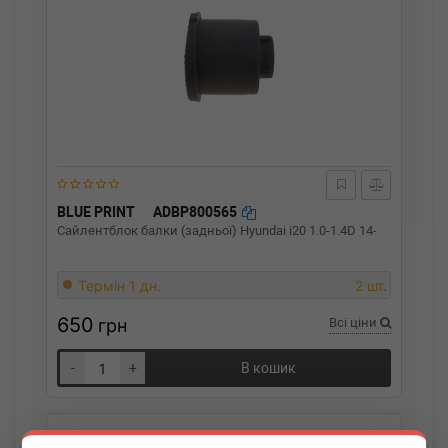
BLUE PRINT
ADBP800565
Сайлентблок балки (задньої) Hyundai i20 1.0-1.4D 14-
Термін 1 дн.
2 шт.
650
грн
Всі ціни
-
+
В кошик