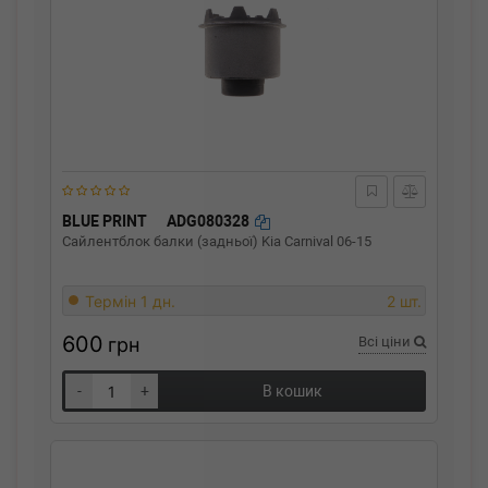
BLUE PRINT
ADG080328
Сайлентблок балки (задньої) Kia Carnival 06-15
Термін 1 дн.
2 шт.
600
грн
Всі ціни
-
+
В кошик