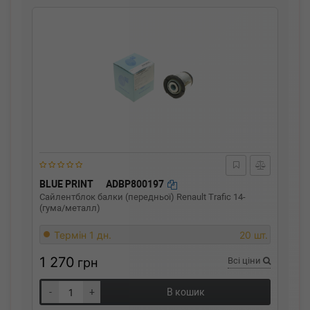
BLUE PRINT
ADBP800197
Сайлентблок балки (передньої) Renault Trafic 14-
(гума/металл)
Термін 1 дн.
20 шт.
1 270
грн
Всі ціни
-
+
В кошик