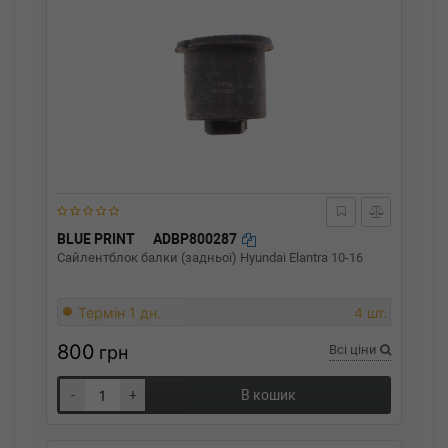
BLUE PRINT
ADBP800287
Сайлентблок балки (задньої) Hyundai Elantra 10-16
Термін 1 дн.
4 шт.
800
грн
Всі ціни
-
+
В кошик