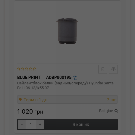
BLUE PRINT
ADBP800195
Сайлентблок балки (задньої/спереду) Hyundai Santa
Fe II 06-13/ix55 07-
Термін 1 дн.
7 шт.
1 020
грн
Всі ціни
-
+
В кошик