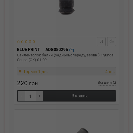
BLUE PRINT
ADG080295
Сайлентблок балки (задньої/спереду/ззовні) Hyundai
Coupe (GK) 01-09
Термін 1 дн.
4 шт.
220
грн
Всі ціни
-
+
В кошик