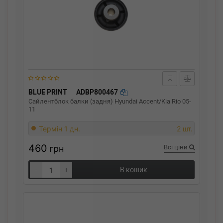
BLUE PRINT
ADBP800467
Сайлентблок балки (задня) Hyundai Accent/Kia Rio 05-
11
Термін 1 дн.
2 шт.
460
грн
Всі ціни
-
+
В кошик