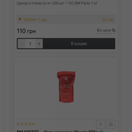
Цукор в стіках (к-кт 200 шт. * 5г) BM Parts 1 кг
Термін 1 дн.
20 шт.
110
грн
Всі ціни
-
+
В кошик