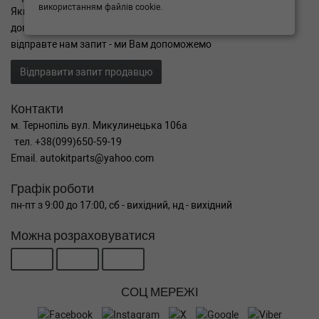
використанням файлів cookie.
Якщо Ви не знайшли потрібні запчастини, або Вам потрібна
допомога в підборі,
відправте нам запит - ми Вам допоможемо
Відправити запит продавцю
Контакти
м. Тернопіль вул. Микулинецька 106а
тел. +38(099)650-59-19
Email. autokitparts@yahoo.com
Графік роботи
пн-пт з 9:00 до 17:00, сб - вихідний, нд - вихідний
Можна розраховуватися
СОЦ МЕРЕЖІ