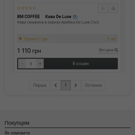
BM COFFEE
Кава De Luxe
Кава смажена в зернах Арабіка De Luxe (1кг)
Термін 1 дн.
7 шт.
1 110
грн
Всі ціни
-
+
В кошик
Перша
1
Остання
Покупцям
Як замовити