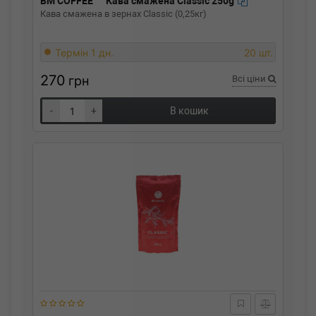
BM COFFEE
Кава смажена Classic 250g
Кава смажена в зернах Classic (0,25кг)
Термін 1 дн.
20 шт.
270
грн
Всі ціни
-
+
В кошик