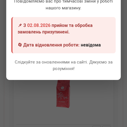
Повідомляємо вас про тимчасові зміни у роботі
нашого магазину.
BM COFFEE
Кава De Luxe 250g
Кава мелена заварна Арабіка De Luxe (0,25кг)
📌 З
02.08.2026
прийом та обробка
Термін 1 дн.
20 шт.
замовлень призупинені.
340
грн
Всі ціни
🔄 Дата відновлення роботи:
невідома
-
+
В кошик
Слідкуйте за оновленнями на сайті. Дякуємо за
розуміння!