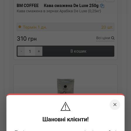
BM COFFEE
Кава смажена De Luxe 250g
Кава смажена в зернах Арабіка De Luxe (0,25кг)
Термін 1 дн.
20 шт.
310
грн
Всі ціни
-
+
В кошик
⚠️
×
Шановні клієнти!