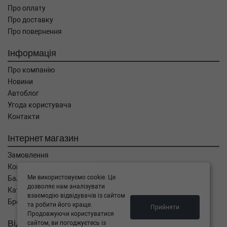
Про оплату
Про доставку
Про повернення
Інформація
Про компанію
Новини
Автоблог
Угода користувача
Контакти
Інтернет магазин
Замовлення
Кошик
Ми використовуємо cookie. Це
Баланс
дозволяє нам аналізувати
Каталог товарів
взаємодію відвідувачів із сайтом
Бренди
та робити його краще.
Прийняти
Продовжуючи користуватися
Відправити запит
сайтом, ви погоджуєтесь із