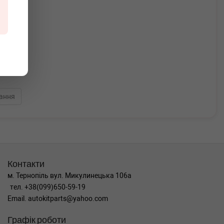
ання
Контакти
м. Тернопіль вул. Микулинецька 106а
тел. +38(099)650-59-19
Email. autokitparts@yahoo.com
Графік роботи