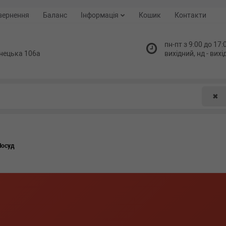
вернення
Баланс
Інформація
Кошик
Контакти
пн-пт з 9:00 до 17:0
нецька 106а
вихідний, нд - вих
✖
Посуд