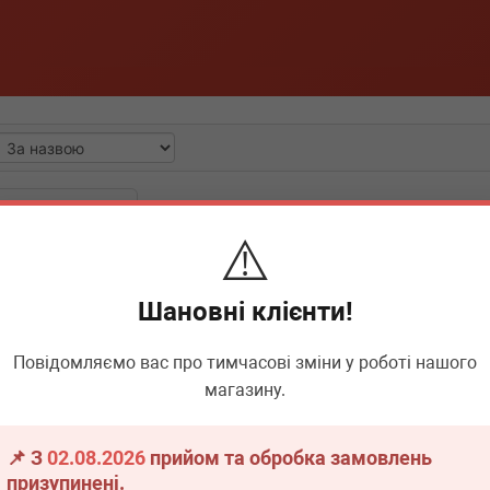
⚠️
Шановні клієнти!
Повідомляємо вас про тимчасові зміни у роботі нашого
магазину.
📌 З
02.08.2026
прийом та обробка замовлень
offee cup 50x
призупинені.