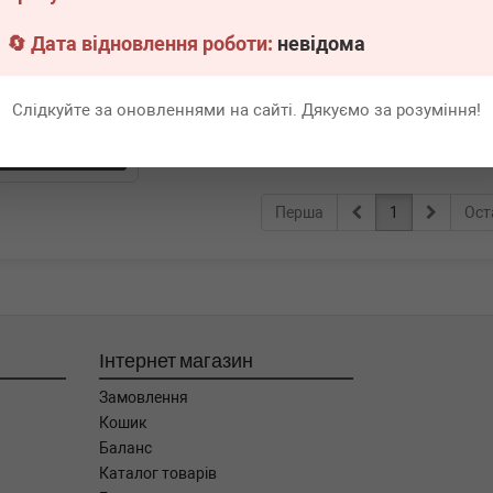
ави паперовий (50
5 мл
🔄 Дата відновлення роботи:
невідома
явності
Всі ціни
Слідкуйте за оновленнями на сайті. Дякуємо за розуміння!
адніше
Перша
1
Ост
Інтернет магазин
Замовлення
Кошик
Баланс
Каталог товарів