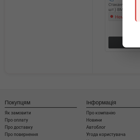
Стаканчик для к
шт.) BM Parts 17
Немає в на
Докл
Покупцям
Інформація
Як замовити
Про компанію
Про оплату
Новини
Про доставку
Автоблог
Про повернення
Угода користувача