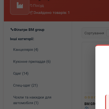
Посуд
Знайдено товарів: 1
Фільтри BM group
Сортування
Інші категорії:
Канцелярія (4)
Кухонне приладдя (6)
Одяг (14)
Спец-одяг (21)
Чохли та накидки для
автомобіля (1)
BM GROUP
C