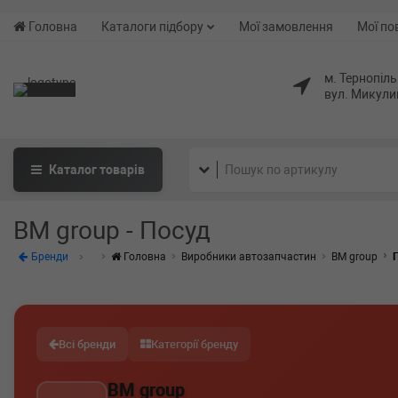
Головна
Каталоги підбору
Мої замовлення
Мої по
м. Тернопіль
вул. Микули
Каталог
товарів
BM group - Посуд
Бренди
Головна
Виробники автозапчастин
BM group
Всі бренди
Категорії бренду
BM group