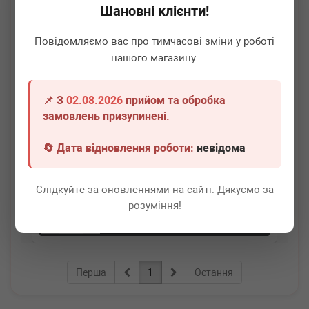
Шановні клієнти!
Повідомляємо вас про тимчасові зміни у роботі
нашого магазину.
📌 З
02.08.2026
прийом та обробка
BM TOOLS
30700075
замовлень призупинені.
Пристрій заправки трансмісійної оливи 7,5 л (ручне
керування)
🔄 Дата відновлення роботи:
невідома
Термін 1 дн.
6 шт.
Слідкуйте за оновленнями на сайті. Дякуємо за
4 870
грн
Всі ціни
розуміння!
-
+
В кошик
Перша
1
Остання