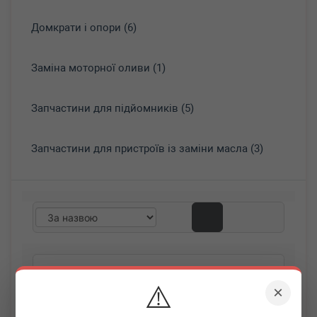
Домкрати і опори (6)
Заміна моторної оливи (1)
Запчастини для підйомників (5)
Запчастини для пристроїв із заміни масла (3)
⚠️
×