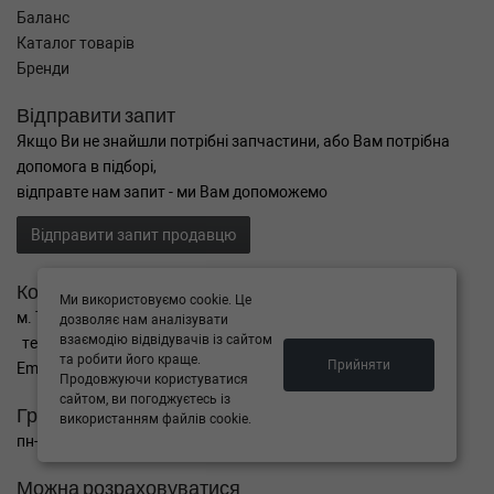
Баланс
Каталог товарів
Бренди
Відправити запит
Якщо Ви не знайшли потрібні запчастини, або Вам потрібна
допомога в підборі,
відправте нам запит - ми Вам допоможемо
Відправити запит продавцю
Контакти
Ми використовуємо cookie. Це
м. Тернопіль вул. Микулинецька 106а
дозволяє нам аналізувати
взаємодію відвідувачів із сайтом
тел. +38(099)650-59-19
та робити його краще.
Прийняти
Email. autokitparts@yahoo.com
Продовжуючи користуватися
сайтом, ви погоджуєтесь із
Графік роботи
використанням файлів cookie.
пн-пт з 9:00 до 17:00, сб - вихідний, нд - вихідний
Можна розраховуватися