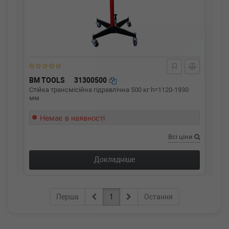
BM TOOLS
31300500
Стійкa тpaнcміcійнa гідpaвлічнa 500 кг h=1120-1930
мм
Немає в наявності
Всі ціни
Докладніше
Перша
1
Остання