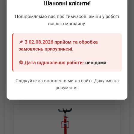
Шановні клієнти!
Повідомляємо вас про тимчасові зміни у роботі
нашого магазину.
📌 З
02.08.2026
прийом та обробка
BM TOOLS
31301000
замовлень призупинені.
Стійкa тpaнcміcійнa гідpaвлічнa 1000 кг
🔄 Дата відновлення роботи:
невідома
Термін 1 дн.
10 шт.
20 240
грн
Всі ціни
Слідкуйте за оновленнями на сайті. Дякуємо за
розуміння!
-
+
В кошик