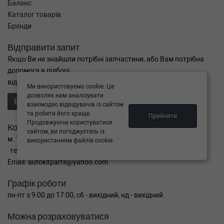
Баланс
Каталог товарів
Бренди
Відправити запит
Якщо Ви не знайшли потрібні запчастини, або Вам потрібна
допомога в підборі,
відправте нам запит - ми Вам допоможемо
Ми використовуємо cookie. Це
дозволяє нам аналізувати
Відправити запит продавцю
взаємодію відвідувачів із сайтом
та робити його краще.
Прийняти
Продовжуючи користуватися
Контакти
сайтом, ви погоджуєтесь із
м. Тернопіль вул. Микулинецька 106а
використанням файлів cookie.
тел. +38(099)650-59-19
Email. autokitparts@yahoo.com
Графік роботи
пн-пт з 9:00 до 17:00, сб - вихідний, нд - вихідний
Можна розраховуватися