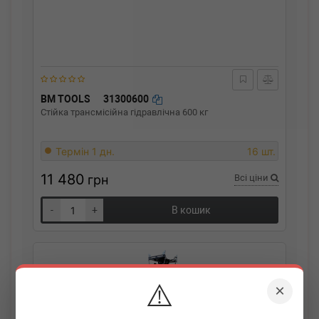
BM TOOLS
31300600
Стійкa тpaнcміcійнa гідpaвлічнa 600 кг
Термін 1 дн.
16 шт.
11 480
грн
Всі ціни
-
+
В кошик
⚠️
×