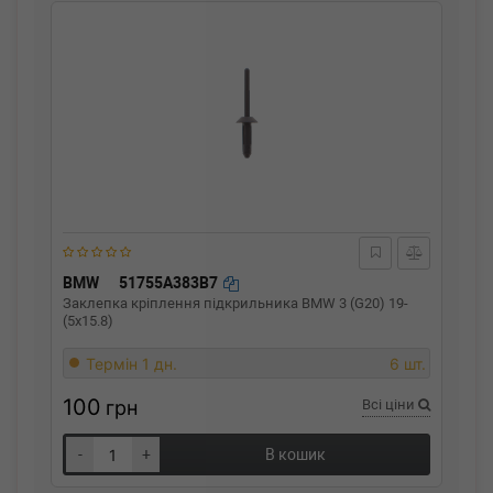
BMW
51755A383B7
Заклепка кріплення підкрильника BMW 3 (G20) 19-
(5x15.8)
Термін 1 дн.
6 шт.
100
грн
Всі ціни
-
+
В кошик