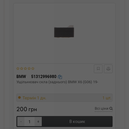
BMW
51312996980
Ущільнювач скла (заднього) BMW X6 (G06) 19-
Термін 1 дн.
1 шт.
200
грн
Всі ціни
-
+
В кошик