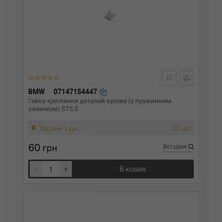
BMW
07147154447
Гайка кріплення деталей кузова (з пружинним
зажимом) ST5.5
Термін 1 дн.
20 шт.
60
грн
Всі ціни
-
+
В кошик