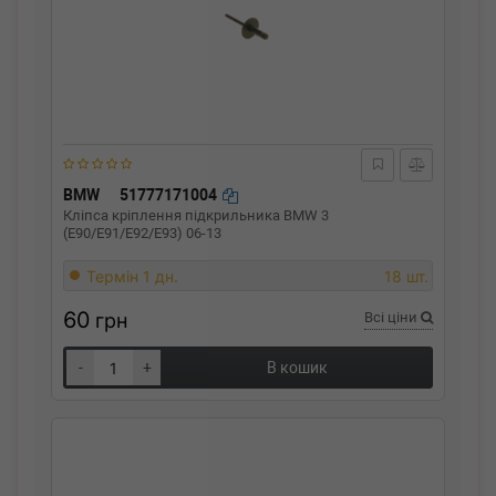
BMW
51777171004
Кліпса кріплення підкрильника BMW 3
(E90/E91/E92/E93) 06-13
Термін 1 дн.
18 шт.
60
грн
Всі ціни
-
+
В кошик