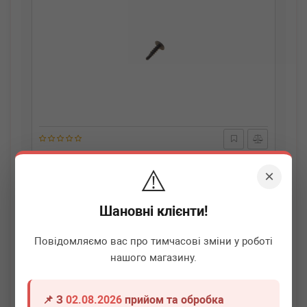
BMW
07146986938
⚠️
Гвинт саморізний по металу (кріплення деталей
×
кузова) (TS5X20)
Термін 1 дн.
2 шт.
Шановні клієнти!
70
грн
Всі ціни
Повідомляємо вас про тимчасові зміни у роботі
нашого магазину.
-
+
В кошик
📌 З
02.08.2026
прийом та обробка