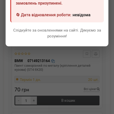
замовлень призупинені.
🔄 Дата відновлення роботи:
невідома
Слідкуйте за оновленнями на сайті. Дякуємо за
розуміння!
BMW
07149213164
Гвинт саморізний по металу (кріплення деталей
кузова) (ST4.9X20)
Термін 1 дн.
20 шт.
70
грн
Всі ціни
-
+
В кошик