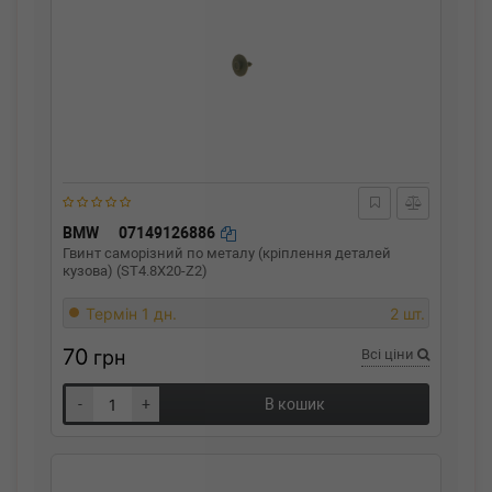
BMW
07149126886
Гвинт саморізний по металу (кріплення деталей
кузова) (ST4.8X20-Z2)
Термін 1 дн.
2 шт.
70
грн
Всі ціни
-
+
В кошик