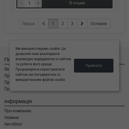
-
+
В кошик
Перша
1
2
3
Остання
Ми використовуємо cookie. Це
дозволяє нам аналізувати
Покупцям
взаємодію відвідувачів із сайтом
та робити його краще.
Прийняти
Як замовити
Продовжуючи користуватися
сайтом, ви погоджуєтесь із
Про оплату
використанням файлів cookie.
Про доставку
Про повернення
Інформація
Про компанію
Новини
Автоблог