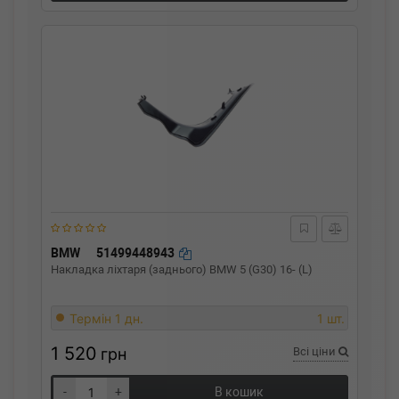
BMW
51499448943
Накладка ліхтаря (заднього) BMW 5 (G30) 16- (L)
Термін 1 дн.
1 шт.
1 520
грн
Всі ціни
-
+
В кошик