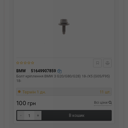
BMW
51649907859
Болт кріплення BMW 3 G20/G80/G28) 18-/X5 (G05/F95)
18-
Термін 1 дн.
11 шт.
100
грн
Всі ціни
-
+
В кошик