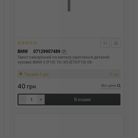
BMW
07129907489
Гвинт саморізний по металу (кріплення деталей
кузова) BMW 5 (F10) 10-/X5 (E70/F15) 08-
Термін 1 дн.
2 шт.
40
грн
Всі ціни
-
+
В кошик