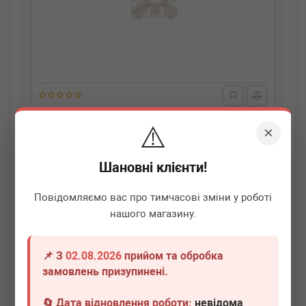
VAG
1K0721169
⚠️
Кліпса педалі тормоза VW Golf/Passat/T5 97-
×
Немає в наявності
Шановні клієнти!
Всі ціни
Повідомляємо вас про тимчасові зміни у роботі
нашого магазину.
Докладніше
📌 З
02.08.2026
прийом та обробка
замовлень призупинені.
🔄 Дата відновлення роботи:
невідома