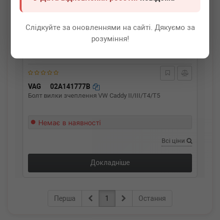
Слідкуйте за оновленнями на сайті. Дякуємо за
розуміння!
VAG
02A141777B
Болт вилки зчеплення VW Caddy II/III/T4/T5
Немає в наявності
Всі ціни
Докладніше
Перша
1
Остання