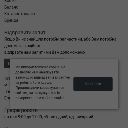
Кошик
Баланс
Каталог товарів
Бренди
Відправити запит
Якщо Ви не знайшли потрібні запчастини, або Вам потрібна
допомога в підборі,
відправте нам запит - ми Вам допоможемо
Відправити запит продавцю
Ми використовуємо cookie. Це
дозволяє нам аналізувати
Контакти
взаємодію відвідувачів із сайтом
та робити його краще.
Прийняти
м. Тернопіль вул. Микулинецька 106а
Продовжуючи користуватися
тел. +38(099)650-59-19
сайтом, ви погоджуєтесь із
Email. autokitparts@yahoo.com
використанням файлів cookie.
Графік роботи
пн-пт з 9:00 до 17:00, сб - вихідний, нд - вихідний