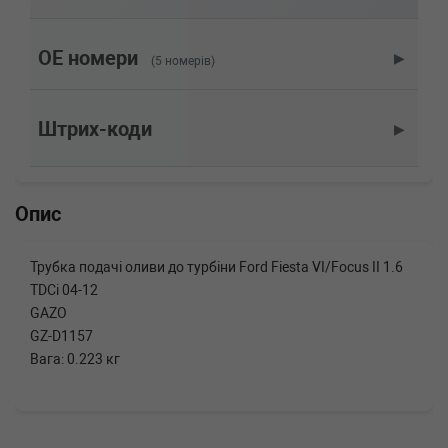
FORD
FIESTA VI
1.6 TDCi 90 л.с. (2008-н.в.) 90 л.с. (2008-06-
01-) (Тип: Дизель, Об'єм: 66cc, Потужність:
OE номери
▶
(5 номерів)
90HP)
FORD
FIESTA VI
1.6 TDCi 75 л.с. (2008-н.в.) 75 л.с. (2008-06-
Штрих-коди
▶
01-) (Тип: Дизель, Об'єм: 55cc, Потужність:
75HP)
FORD
C-MAX (DM2)
1.6 TDCi 90 л.с. (2007-н.в.) 90 л.с. (2007-02-
Опис
01-) (Тип: Дизель, Об'єм: 66cc, Потужність:
90HP)
Трубка подачі оливи до турбіни Ford Fiesta VI/Focus II 1.6
TDCi 04-12
GAZO
GZ-D1157
Вага: 0.223 кг