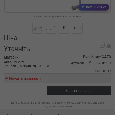
Вага: 0.223 кг
Клікніть на картинку щоб збільшити
Ціна:
Уточніть
Виробник:
GAZO
Магазин:
AutoKitParts
Артикул:
GZ-D1157
Тернопіль, Микулинецька 106а
Всі ціни
Немає в наявності
Запит продавцю
Ціна дійсна лише для інтернет-магазину і може відрізнятись від цін в
роздрібних магазинах