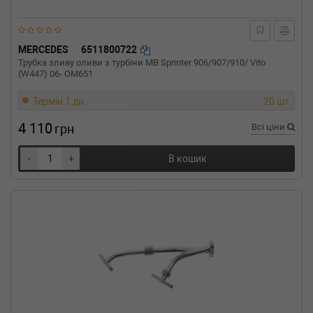
MERCEDES
6511800722
Трубка зливу оливи з турбіни MB Sprinter 906/907/910/ Vito
(W447) 06- OM651
Термін 1 дн.
20 шт.
4 110
грн
Всі ціни
-
+
В кошик