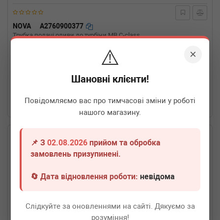
NOVA
A2760900377
Трубка подачі оливи до турбіни MB C-class
(W205/S205/A205/C205) 3.0 (M276) 14-
⚠️
×
Термін 1 дн.
4 шт.
Шановні клієнти!
590
грн
Всі ціни
Повідомляємо вас про тимчасові зміни у роботі
-
+
В кошик
нашого магазину.
📌 З
02.08.2026
прийом та обробка
замовлень призупинені.
🔄 Дата відновлення роботи:
невідома
Слідкуйте за оновленнями на сайті. Дякуємо за
розуміння!