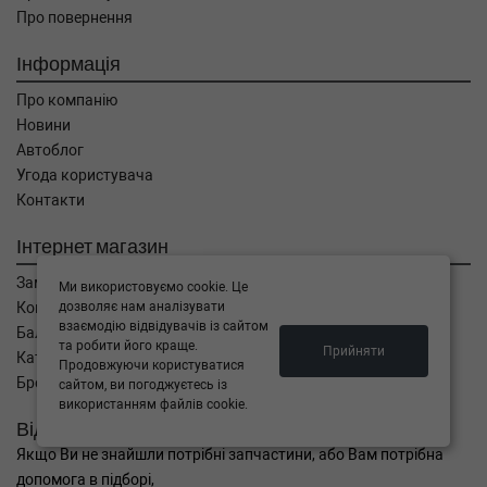
Про повернення
Інформація
Про компанію
Новини
Автоблог
Угода користувача
Контакти
Інтернет магазин
Замовлення
Ми використовуємо cookie. Це
дозволяє нам аналізувати
Кошик
взаємодію відвідувачів із сайтом
Баланс
та робити його краще.
Прийняти
Каталог товарів
Продовжуючи користуватися
Бренди
сайтом, ви погоджуєтесь із
використанням файлів cookie.
Відправити запит
Якщо Ви не знайшли потрібні запчастини, або Вам потрібна
допомога в підборі,