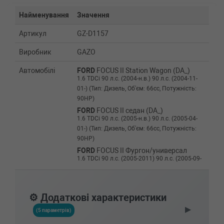
Найменування
Значення
Артикул
GZ-D1157
Виробник
GAZO
Автомобілі
FORD
FOCUS II Station Wagon (DA_)
1.6 TDCi 90 л.с. (2004-н.в.) 90 л.с. (2004-11-
01-) (Тип: Дизель, Об'єм: 66cc, Потужність:
90HP)
FORD
FOCUS II седан (DA_)
1.6 TDCi 90 л.с. (2005-н.в.) 90 л.с. (2005-04-
01-) (Тип: Дизель, Об'єм: 66cc, Потужність:
90HP)
FORD
FOCUS II Фургон/универсал
1.6 TDCi 90 л.с. (2005-2011) 90 л.с. (2005-09-
01-2011-07-01) (Тип: , Об'єм: 66cc,
Потужність: 90HP)
FORD
FOCUS C-MAX
⚙️ Додаткові характеристики
1.6 TDCi 90 л.с. (2005-2007) 90 л.с. (2005-02-
▶
01-2007-03-01) (Тип: Дизель, Об'єм: 66cc,
(5 параметрів)
Потужність: 90HP)