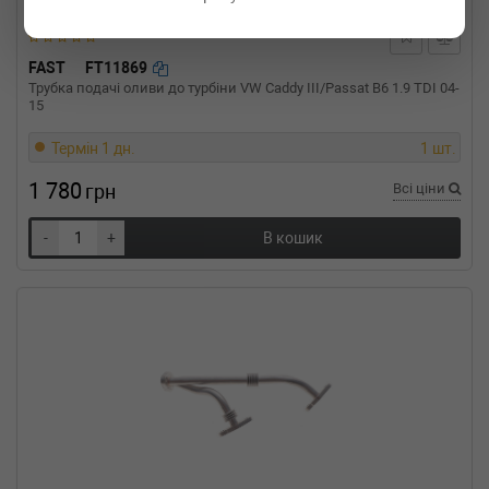
FAST
FT11869
Трубка подачі оливи до турбіни VW Caddy III/Passat B6 1.9 TDI 04-
15
Термін 1 дн.
1 шт.
1 780
грн
Всі ціни
-
+
В кошик