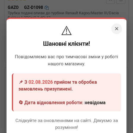
GAZO
GZ-D1098
Трубка подачі оливи до турбіни Renault Kagoo/Master III/Dacia
Dokker 1.2TCe/2.3 dCi 12-
⚠️
×
Термін 1 дн.
1 шт.
1 300
грн
Всі ціни
Шановні клієнти!
-
+
В кошик
Повідомляємо вас про тимчасові зміни у роботі
нашого магазину.
📌 З
02.08.2026
прийом та обробка
замовлень призупинені.
🔄 Дата відновлення роботи:
невідома
Слідкуйте за оновленнями на сайті. Дякуємо за
розуміння!