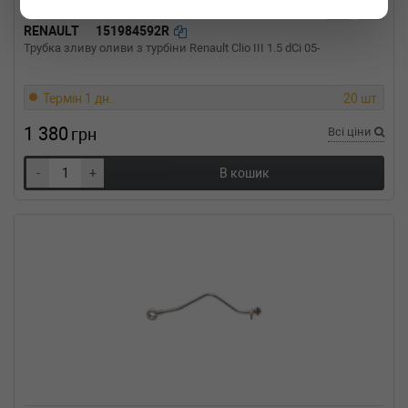
RENAULT
151984592R
Трубка зливу оливи з турбіни Renault Clio III 1.5 dCi 05-
Термін 1 дн.
20 шт.
1 380
грн
Всі ціни
-
+
В кошик