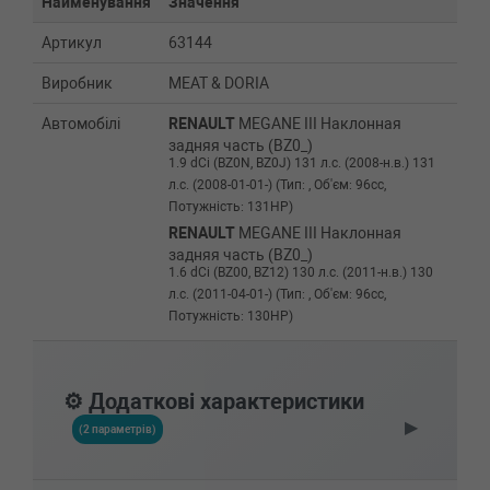
Найменування
Значення
Артикул
63144
Виробник
MEAT & DORIA
Автомобілі
RENAULT
MEGANE III Наклонная
задняя часть (BZ0_)
1.9 dCi (BZ0N, BZ0J) 131 л.с. (2008-н.в.) 131
л.с. (2008-01-01-) (Тип: , Об'єм: 96cc,
Потужність: 131HP)
RENAULT
MEGANE III Наклонная
задняя часть (BZ0_)
1.6 dCi (BZ00, BZ12) 130 л.с. (2011-н.в.) 130
л.с. (2011-04-01-) (Тип: , Об'єм: 96cc,
Потужність: 130HP)
⚙️ Додаткові характеристики
▶
(2 параметрів)