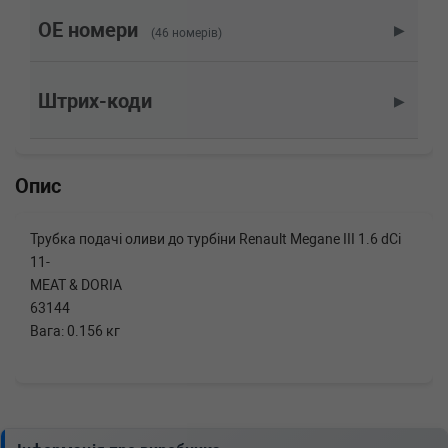
OE номери
▶
(46 номерів)
Штрих-коди
▶
Опис
Трубка подачі оливи до турбіни Renault Megane III 1.6 dCi
11-
MEAT & DORIA
63144
Вага: 0.156 кг