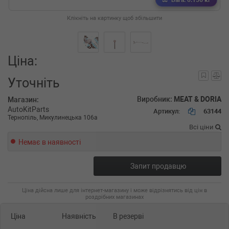
Вага: 0.156 кг
Клікніть на картинку щоб збільшити
Ціна:
Уточніть
Виробник:
MEAT & DORIA
Магазин:
AutoKitParts
Артикул:
63144
Тернопіль, Микулинецька 106а
Всі ціни
Немає в наявності
Запит продавцю
Ціна дійсна лише для інтернет-магазину і може відрізнятись від цін в
роздрібних магазинах
Ціна
Наявність
В резерві