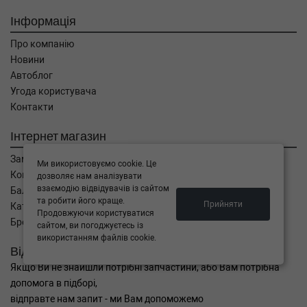
Інформація
Про компанію
Новини
Автоблог
Угода користувача
Контакти
Інтернет магазин
Замовлення
Ми використовуємо cookie. Це
Кошик
дозволяє нам аналізувати
взаємодію відвідувачів із сайтом
Баланс
та робити його краще.
Прийняти
Каталог товарів
Продовжуючи користуватися
Бренди
сайтом, ви погоджуєтесь із
використанням файлів cookie.
Відправити запит
Якщо Ви не знайшли потрібні запчастини, або Вам потрібна
допомога в підборі,
відправте нам запит - ми Вам допоможемо