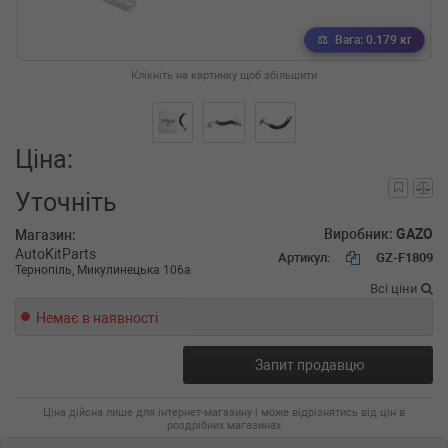
Вага: 0.179 кг
Клікніть на картинку щоб збільшити
Ціна:
Уточніть
Виробник:
GAZO
Магазин:
AutoKitParts
Артикул:
GZ-F1809
Тернопіль, Микулинецька 106а
Всі ціни
Немає в наявності
Запит продавцю
Ціна дійсна лише для інтернет-магазину і може відрізнятись від цін в
роздрібних магазинах