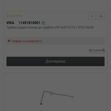
428 i 245 л.с. (2014-н.в.) 245 л.с. (2014-03-
01-) (Тип: Бензиновый двигатель, Об'єм:
180cc, Потужність: 245HP)
BMW
4 Gran Coupe (F36)
420 i xDrive 184 л.с. (2014-н.в.) 184 л.с. (2014-
VIKA
11451810001
07-01-) (Тип: Бензиновый двигатель, Об'єм:
Трубка подачі оливи до турбіни VW Golf IV/T5 1.9TDI 98-09
135cc, Потужність: 184HP)
BMW
4 Gran Coupe (F36)
420 i 184 л.с. (2014-н.в.) 184 л.с. (2014-03-
Немає в наявності
01-) (Тип: Бензиновый двигатель, Об'єм:
135cc, Потужність: 184HP)
Всі ціни
BMW
3 Touring (F31)
328 i xDrive 245 л.с. (2012-н.в.) 245 л.с. (2012-
Докладніше
06-01-) (Тип: Бензиновый двигатель, Об'єм:
180cc, Потужність: 245HP)
BMW
3 Touring (F31)
328 i 245 л.с. (2012-н.в.) 245 л.с. (2012-06-
01-) (Тип: Бензиновый двигатель, Об'єм:
180cc, Потужність: 245HP)
BMW
3 Touring (F31)
320 i xDrive 184 л.с. (2012-н.в.) 184 л.с. (2012-
06-01-) (Тип: Бензиновый двигатель, Об'єм:
135cc, Потужність: 184HP)