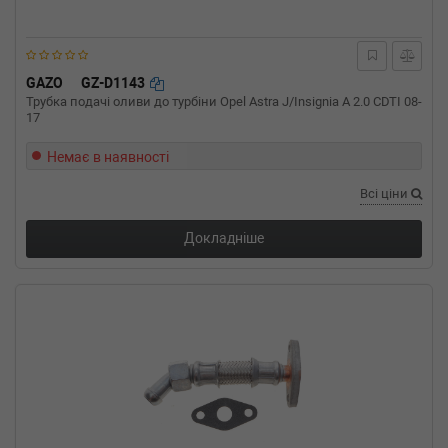
135cc, Потужність: 184HP)
BMW
4 купе (F32, F82)
420 i 184 л.с. (2013-н.в.) 184 л.с. (2013-11-
01-) (Тип: Бензиновый двигатель, Об'єм:
GAZO
GZ-D1143
135cc, Потужність: 184HP)
Трубка подачі оливи до турбіни Opel Astra J/Insignia A 2.0 CDTI 08-
BMW
4 кабрио (F33, F83)
17
428 i xDrive 245 л.с. (2014-н.в.) 245 л.с. (2014-
01-01-) (Тип: Бензиновый двигатель, Об'єм:
Немає в наявності
180cc, Потужність: 245HP)
BMW
4 кабрио (F33, F83)
Всі ціни
428 i 245 л.с. (2013-н.в.) 245 л.с. (2013-10-
01-) (Тип: Бензиновый двигатель, Об'єм:
Докладніше
180cc, Потужність: 245HP)
BMW
4 кабрио (F33, F83)
420 i 184 л.с. (2014-н.в.) 184 л.с. (2014-07-
01-) (Тип: Бензиновый двигатель, Об'єм:
135cc, Потужність: 184HP)
BMW
4 Gran Coupe (F36)
428 i xDrive 245 л.с. (2014-н.в.) 245 л.с. (2014-
03-01-) (Тип: Бензиновый двигатель, Об'єм:
180cc, Потужність: 245HP)
BMW
4 Gran Coupe (F36)