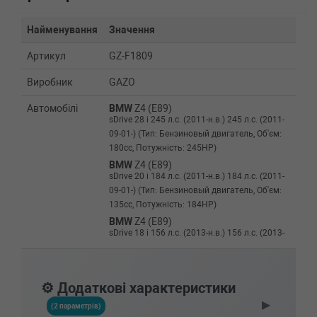
Найменування
Значення
Артикул
GZ-F1809
Виробник
GAZO
Автомобілі
BMW
Z4 (E89)
sDrive 28 i 245 л.с. (2011-н.в.) 245 л.с. (2011-
09-01-) (Тип: Бензиновый двигатель, Об'єм:
180cc, Потужність: 245HP)
BMW
Z4 (E89)
sDrive 20 i 184 л.с. (2011-н.в.) 184 л.с. (2011-
09-01-) (Тип: Бензиновый двигатель, Об'єм:
135cc, Потужність: 184HP)
BMW
Z4 (E89)
sDrive 18 i 156 л.с. (2013-н.в.) 156 л.с. (2013-
04-01-) (Тип: Бензиновый двигатель, Об'єм:
115cc, Потужність: 156HP)
BMW
X5 (F15, F85)
⚙️ Додаткові характеристики
xDrive 40e (2015-н.в.) 0 л.с. (2015-09-01-) (Тип:
▶
, Об'єм: 230cc, Потужність: 0HP)
(2 параметрів)