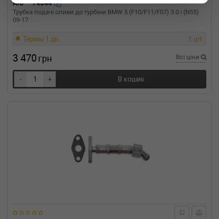
BMW
5 (F10, F18)
AIC
74044
520 i 184 л.с. (2011-н.в.) 184 л.с. (2011-09-
Трубка подачі оливи до турбіни BMW 5 (F10/F11/F07) 3.0 i (N55)
01-) (Тип: Бензиновый двигатель, Об'єм:
09-17
135cc, Потужність: 184HP)
Термін 1 дн.
1 шт.
BMW
5 (F10, F18)
520 i 170 л.с. (2013-2016) 170 л.с. (2013-07-
3 470
грн
Всі ціни
01-2016-01-01) (Тип: , Об'єм: 125cc,
Потужність: 170HP)
BMW
5 (F10, F18)
-
+
В кошик
520 i 163 л.с. (2011-н.в.) 163 л.с. (2011-09-
01-) (Тип: Бензиновый двигатель, Об'єм:
120cc, Потужність: 163HP)
BMW
4 купе (F32, F82)
428 i xDrive 245 л.с. (2013-н.в.) 245 л.с. (2013-
07-01-) (Тип: Бензиновый двигатель, Об'єм:
180cc, Потужність: 245HP)
BMW
4 купе (F32, F82)
428 i 245 л.с. (2013-н.в.) 245 л.с. (2013-07-
01-) (Тип: Бензиновый двигатель, Об'єм:
180cc, Потужність: 245HP)
BMW
4 купе (F32, F82)
420 i xDrive 184 л.с. (2013-н.в.) 184 л.с. (2013-
11-01-) (Тип: Бензиновый двигатель, Об'єм: