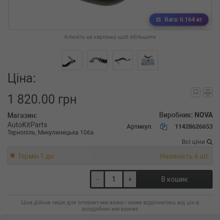
Вага: 0.164 кг
Клікніть на картинку щоб збільшити
Ціна:
1 820.00 грн
Виробник:
NOVA
Магазин:
AutoKitParts
Артикул:
11428626653
Тернопіль, Микулинецька 106а
Всі ціни
Термін 1 дн.
Наявність 6 шт.
-
+
В кошик
Ціна дійсна лише для інтернет-магазину і може відрізнятись від цін в
роздрібних магазинах