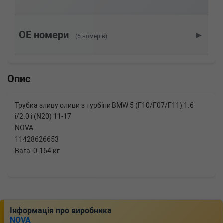
BMW
X5 (F15, F85)
xDrive 28 i 245 л.с. (2015-2018) 245 л.с. (2015-
06-01-2018-07-01) (Тип: , Об'єм: 180cc,
Потужність: 245HP)
OE номери
▶
(5 номерів)
BMW
X4 (F26)
xDrive 28 i 245 л.с. (2014-н.в.) 245 л.с. (2014-
04-01-) (Тип: Бензиновый двигатель, Об'єм:
180cc, Потужність: 245HP)
Опис
BMW
X4 (F26)
xDrive 20 i 184 л.с. (2014-н.в.) 184 л.с. (2014-
04-01-) (Тип: Бензиновый двигатель, Об'єм:
Трубка зливу оливи з турбіни BMW 5 (F10/F07/F11) 1.6
135cc, Потужність: 184HP)
i/2.0 i (N20) 11-17
BMW
X3 (F25)
NOVA
xDrive 28 i 245 л.с. (2011-н.в.) 245 л.с. (2011-
11428626653
08-01-) (Тип: Бензиновый двигатель, Об'єм:
180cc, Потужність: 245HP)
Вага: 0.164 кг
BMW
X3 (F25)
xDrive 20 i 184 л.с. (2011-н.в.) 184 л.с. (2011-
09-01-) (Тип: Бензиновый двигатель, Об'єм:
135cc, Потужність: 184HP)
BMW
X3 (F25)
Інформація про виробника
sDrive 20 i 184 л.с. (2014-н.в.) 184 л.с. (2014-
NOVA
02-01-) (Тип: Бензиновый двигатель, Об'єм: