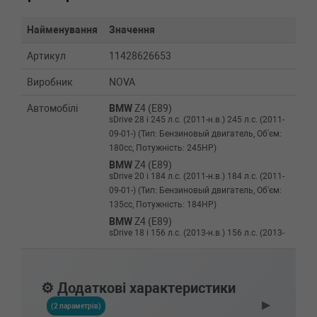
Найменування
Значення
Артикул
11428626653
Виробник
NOVA
Автомобілі
BMW
Z4 (E89)
sDrive 28 i 245 л.с. (2011-н.в.) 245 л.с. (2011-
09-01-) (Тип: Бензиновый двигатель, Об'єм:
180cc, Потужність: 245HP)
BMW
Z4 (E89)
sDrive 20 i 184 л.с. (2011-н.в.) 184 л.с. (2011-
09-01-) (Тип: Бензиновый двигатель, Об'єм:
135cc, Потужність: 184HP)
BMW
Z4 (E89)
sDrive 18 i 156 л.с. (2013-н.в.) 156 л.с. (2013-
04-01-) (Тип: Бензиновый двигатель, Об'єм:
115cc, Потужність: 156HP)
BMW
X5 (F15, F85)
⚙️ Додаткові характеристики
xDrive 40e (2015-н.в.) 0 л.с. (2015-09-01-) (Тип:
▶
, Об'єм: 230cc, Потужність: 0HP)
(2 параметрів)