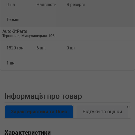
Ціна
Наявність
В резерві
Термін
AutoKitParts
Тернопіль, Микулинецька 106а
1820 грн
6 шт.
0 шт.
1 дн.
Інформація про товар
Характеристики та Опис
Відгуки та оцінки
Характеристики