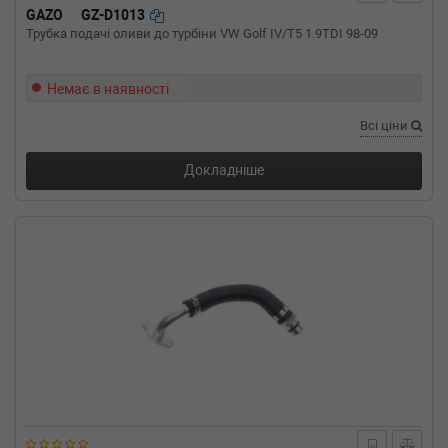
135cc, Потужність: 184HP)
GAZO
GZ-D1013
BMW
4 купе (F32, F82)
Трубка подачі оливи до турбіни VW Golf IV/T5 1.9TDI 98-09
420 i 184 л.с. (2013-н.в.) 184 л.с. (2013-11-
01-) (Тип: Бензиновый двигатель, Об'єм:
Немає в наявності
135cc, Потужність: 184HP)
BMW
4 кабрио (F33, F83)
Всі ціни
428 i xDrive 245 л.с. (2014-н.в.) 245 л.с. (2014-
01-01-) (Тип: Бензиновый двигатель, Об'єм:
180cc, Потужність: 245HP)
Докладніше
BMW
4 кабрио (F33, F83)
428 i 245 л.с. (2013-н.в.) 245 л.с. (2013-10-
01-) (Тип: Бензиновый двигатель, Об'єм:
180cc, Потужність: 245HP)
BMW
4 кабрио (F33, F83)
420 i 184 л.с. (2014-н.в.) 184 л.с. (2014-07-
01-) (Тип: Бензиновый двигатель, Об'єм:
135cc, Потужність: 184HP)
BMW
4 Gran Coupe (F36)
428 i xDrive 245 л.с. (2014-н.в.) 245 л.с. (2014-
03-01-) (Тип: Бензиновый двигатель, Об'єм:
180cc, Потужність: 245HP)
BMW
4 Gran Coupe (F36)