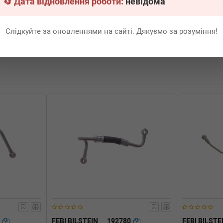
🔄 Дата відновлення роботи:
невідома
Слідкуйте за оновленнями на сайті. Дякуємо за розуміння!
7
FEBI BILSTEIN
192780
FEBI BILSTE