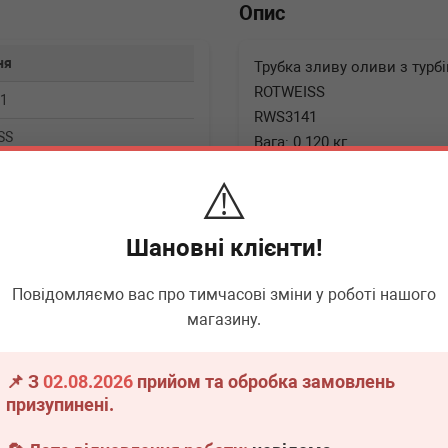
Опис
ня
Трубка зливу оливи з турбі
ROTWEISS
1
RWS3141
SS
Вага: 0.120 кг
⚠️
▶
Розгорнути
Шановні клієнти!
Повідомляємо вас про тимчасові зміни у роботі нашого
▶
Розгорнути
магазину.
📌 З
02.08.2026
прийом та обробка замовлень
призупинені.