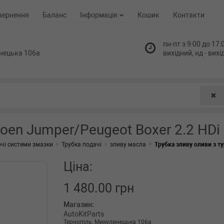
вернення
Баланс
Інформація
Кошик
Контакти
пн-пт з 9:00 до 17:0
нецька 106а
вихідний, нд - вих
✖
roen Jumper/Peugeot Boxer 2.2 HDi 
чі системи змазки
Трубка подачі
зливу масла
Трубка зливу оливи з ту
Ціна:
1 480.00 грн
Магазин:
AutoKitParts
Тернопіль, Микулинецька 106а