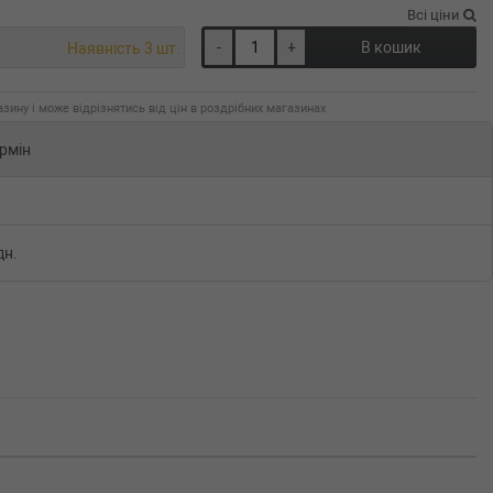
Всі ціни
-
+
В кошик
Наявність 3 шт.
зину і може відрізнятись від цін в роздрібних магазинах
рмін
дн.