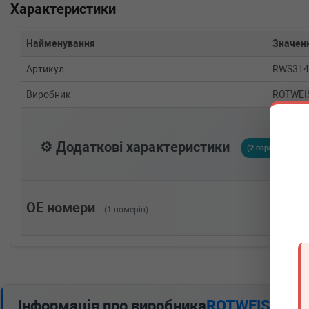
Характеристики
Найменування
Значен
Артикул
RWS314
Виробник
ROTWEI
⚙️ Додаткові характеристики
(2 параметрів)
OE номери
(1 номерів)
Інформація про виробника
ROTWEISS