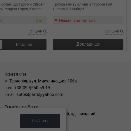
 оливи до турбіни Citroen
Трубка зливу оливи з турбіни Fiat
y/Peugeot Expert/Partner
Ducato 2.3 Multijet 11-
дн.
6 шт.
Немає в наявності
Всі ціни
Всі ціни
Докладніше
В кошик
Контакти
м. Тернопіль вул. Микулинецька 106а
тел. +38(099)650-59-19
Email. autokitparts@yahoo.com
Графік роботи
пн-пт з 9:00 до 17:00, сб - вихідний, нд - вихідний
.
Прийняти
Можна розраховуватися