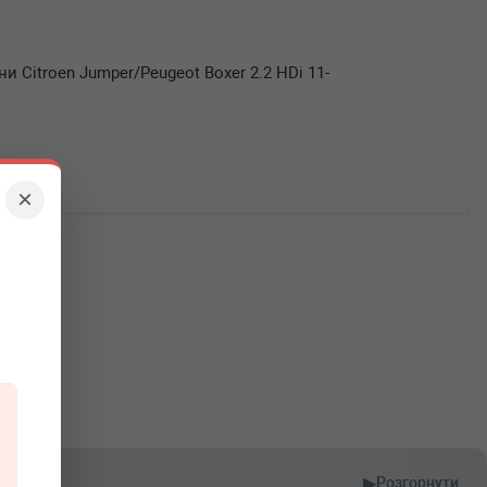
ни Citroen Jumper/Peugeot Boxer 2.2 HDi 11-
×
▶
Розгорнути