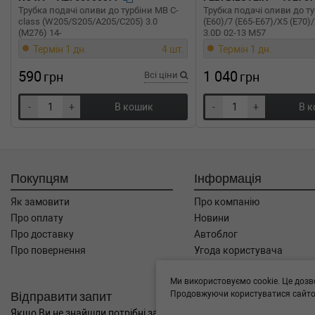
Трубка подачі оливи до турбіни MB C-
Трубка подачі оливи до т
class (W205/S205/A205/C205) 3.0
(E60)/7 (E65-E67)/X5 (E70)
(M276) 14-
3.0D 02-13 M57
Термін 1 дн.
4 шт.
Термін 1 дн.
590
1 040
грн
Всі ціни
грн
-
+
В кошик
-
+
В 
Покупцям
Інформація
Як замовити
Про компанію
Про оплату
Новини
Про доставку
Автоблог
Про повернення
Угода користувача
Контакти
Ми використовуємо cookie. Це дозв
Відправити запит
Продовжуючи користуватися сайтом
Якщо Ви не знайшли потрібні запчастини, або Вам потрібна допом