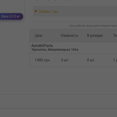
Термін 1 дн.
Вага: 0.12 кг
Ціна дійсна лише для інтернет-мага
Ціна
Наявність
В резерві
Те
AutoKitParts
Тернопіль, Микулинецька 106а
1480 грн
3 шт.
0 шт.
1 