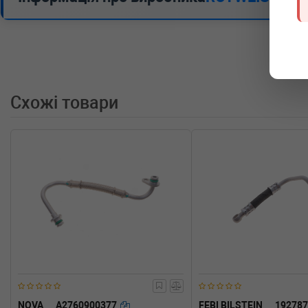
Схожі товари
NOVA
A2760900377
FEBI BILSTEIN
19278