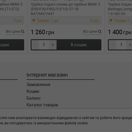
урбіни BMW 5
Трубка подачі оливи до турбіни BMW 3
Трубка подачі
/X6 (71/E72)
(E90/F30/F80)/5 (F10) 07-18
Berlingo/Jump
B47/M47/N47
1.6 HDi 05-
3 шт.
Термін 1 дн.
6 шт.
Термін 1 
1 260
1 400
Всі ціни
грн
Всі ціни
грн
кошик
-
+
В кошик
-
+
Інтернет магазин
Замовлення
Кошик
Баланс
Каталог товарів
Бренди
оляє нам аналізувати взаємодію відвідувачів із сайтом та робити його краще
, ви погоджуєтесь із використанням файлів cookie.
ога в підборі,