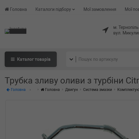
Головна
Каталоги підбору
Мої замовлення
Мої по
м. Тернопіль
вул. Микули
Каталог
товарів
Трубка зливу оливи з турбіни Cit
Головна
Головна
Двигун
Система змазки
Комплектую