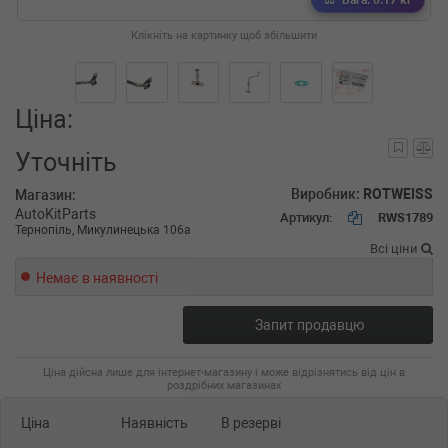
Вага: 0.17 кг
Клікніть на картинку щоб збільшити
Ціна:
Уточніть
Виробник:
ROTWEISS
Магазин:
AutoKitParts
Артикул:
RWS1789
Тернопіль, Микулинецька 106а
Всі ціни
Немає в наявності
Запит продавцю
Ціна дійсна лише для інтернет-магазину і може відрізнятись від цін в
роздрібних магазинах
Ціна
Наявність
В резерві