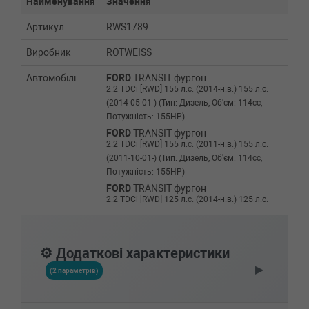
Найменування
Значення
Артикул
RWS1789
Виробник
ROTWEISS
Автомобілі
FORD
TRANSIT фургон
2.2 TDCi [RWD] 155 л.с. (2014-н.в.) 155 л.с.
(2014-05-01-) (Тип: Дизель, Об'єм: 114cc,
Потужність: 155HP)
FORD
TRANSIT фургон
2.2 TDCi [RWD] 155 л.с. (2011-н.в.) 155 л.с.
(2011-10-01-) (Тип: Дизель, Об'єм: 114cc,
Потужність: 155HP)
FORD
TRANSIT фургон
2.2 TDCi [RWD] 125 л.с. (2014-н.в.) 125 л.с.
(2014-05-01-) (Тип: Дизель, Об'єм: 92cc,
Потужність: 125HP)
FORD
TRANSIT фургон
⚙️ Додаткові характеристики
2.2 TDCi [RWD] 125 л.с. (2011-н.в.) 125 л.с.
▶
(2011-10-01-) (Тип: Дизель, Об'єм: 92cc,
(2 параметрів)
Потужність: 125HP)
FORD
TRANSIT фургон