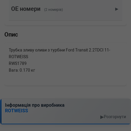
2.2 TDCi [RWD] 100 л.с. (2014-н.в.) 100 л.с.
(2014-05-01-) (Тип: Дизель, Об'єм: 74cc,
OE номери
▶
(2 номерів)
Потужність: 100HP)
FORD
TRANSIT фургон
2.2 TDCi [RWD] 100 л.с. (2011-н.в.) 100 л.с.
(2011-10-01-) (Тип: Дизель, Об'єм: 74cc,
Опис
Потужність: 100HP)
FORD
TRANSIT фургон
2.2 TDCi 4x4 125 л.с. (2014-н.в.) 125 л.с.
Трубка зливу оливи з турбіни Ford Transit 2.2TDCI 11-
(2014-05-01-) (Тип: Дизель, Об'єм: 92cc,
ROTWEISS
Потужність: 125HP)
RWS1789
FORD
TRANSIT фургон
Вага: 0.170 кг
2.2 TDCi 4x4 125 л.с. (2011-н.в.) 125 л.с.
(2011-10-01-) (Тип: Дизель, Об'єм: 92cc,
Потужність: 125HP)
FORD
TRANSIT c бортовой
платформой/ходовая часть
2.2 TDCi [RWD] 155 л.с. (2014-н.в.) 155 л.с.
Інформація про виробника
(2014-05-01-) (Тип: Дизель, Об'єм: 114cc,
ROTWEISS
Потужність: 155HP)
▶
Розгорнути
FORD
TRANSIT c бортовой
платформой/ходовая часть
2.2 TDCi [RWD] 155 л.с. (2011-н.в.) 155 л.с.