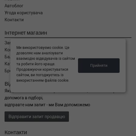
Автоблог
Угода користувача
Контакти
Інтернет магазин
Замовлення
Ми використовуємо cookie. Це
Кошик
дозволяє нам аналізувати
Баланс
взаємодію відвідувачів із сайтом
Каталог товарів
та робити його краще.
Прийняти
Продовжуючи користуватися
Бренди
сайтом, ви погоджуєтесь із
використанням файлів cookie.
Відправити запит
Якщо Ви не знайшли потрібні запчастини, або Вам потрібна
допомога в підборі,
відправте нам запит - ми Вам допоможемо
Відправити запит продавцю
Контакти