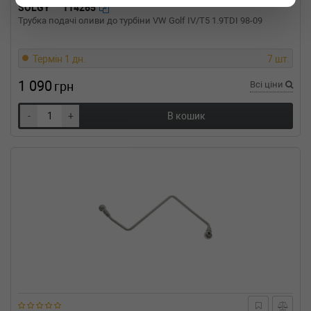
SOLGY
114265
Трубка подачі оливи до турбіни VW Golf IV/T5 1.9TDI 98-09
Термін 1 дн.
7 шт.
1 090
грн
Всі ціни
-
+
В кошик