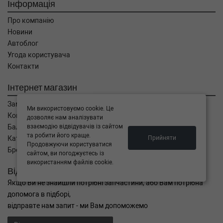
Інформація
Про компанію
Новини
Автоблог
Угода користувача
Контакти
Інтернет магазин
Замовлення
Ми використовуємо cookie. Це
Кошик
дозволяє нам аналізувати
взаємодію відвідувачів із сайтом
Баланс
та робити його краще.
Прийняти
Каталог товарів
Продовжуючи користуватися
Бренди
сайтом, ви погоджуєтесь із
використанням файлів cookie.
Відправити запит
Якщо Ви не знайшли потрібні запчастини, або Вам потрібна
допомога в підборі,
відправте нам запит - ми Вам допоможемо