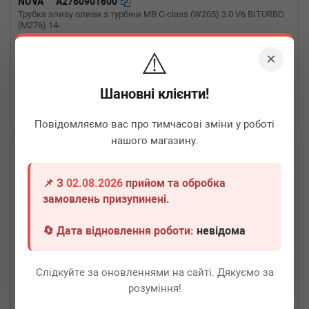
NOVA
A2760901600
Трубка зливу оливи з турбіни MB C-class (W205) 3.0 V6 BITURBO
(M276) 14-
⚠️
Термін 1 дн.
3 шт.
×
480
грн
Всі ціни
Шановні клієнти!
-
+
В кошик
Повідомляємо вас про тимчасові зміни у роботі
нашого магазину.
📌 З
02.08.2026
прийом та обробка
замовлень призупинені.
🔄 Дата відновлення роботи:
невідома
Слідкуйте за оновленнями на сайті. Дякуємо за
розуміння!