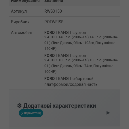
Найменування
Значення
Артикул
RWS3150
Виробник
ROTWEISS
Автомобілі
FORD
TRANSIT фургон
2.4 TDCi 140 л.с. (2006-н.в.) 140 л.с. (2006-04-
01-) (Тип: Дизель, Об'єм: 103cc, Потужність:
140HP)
FORD
TRANSIT фургон
2.4 TDCi 100 л.с. (2006-н.в.) 100 л.с. (2006-04-
01-) (Тип: Дизель, Об'єм: 74cc, Потужність:
100HP)
FORD
TRANSIT c бортовой
платформой/ходовая часть
2.4 TDCi 115 л.с. (2006-н.в.) 115 л.с. (2006-04-
01-) (Тип: Дизель, Об'єм: 85cc, Потужність:
115HP)
⚙️ Додаткові характеристики
FORD
TRANSIT автобус
▶
2.4 TDCi 115 л.с. (2006-н.в.) 115 л.с. (2006-04-
(2 параметрів)
01-) (Тип: Дизель, Об'єм: 85cc, Потужність:
115HP)