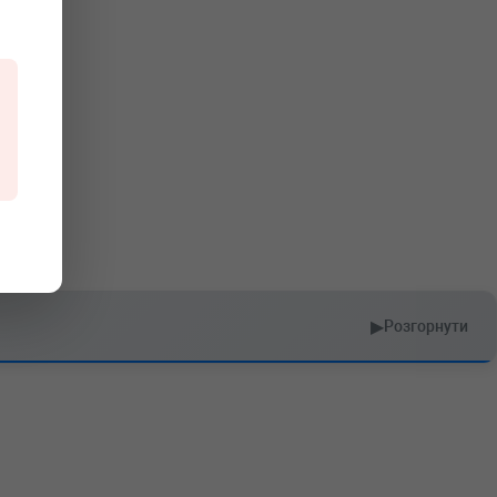
▶
Розгорнути