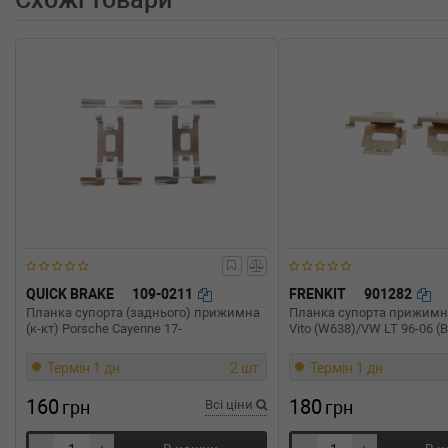
OPEL
ASTRA K (B16)
1.4 Turbo (2015-н.в.) 0 л.с. (2015-06-01-) (Тип: , Об'
OPEL
ASTRA K (B16)
1.4 (2015-н.в.) 0 л.с. (2015-06-01-) (Тип: , Об'єм: 74c
OPEL
ASTRA K (B16)
1.0 (2015-н.в.) 0 л.с. (2015-06-01-) (Тип: , Об'єм: 77c
QUICK BRAKE
109-0211
FRENKIT
901282
Планка супорта (заднього) прижимна
Планка супорта прижимна
(к-кт) Porsche Cayenne 17-
Vito (W638)/VW LT 96-06 (
Термін 1 дн.
2 шт.
Термін 1 дн.
160
180
грн
Всі ціни
грн