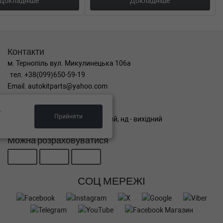
Докладніше
Докладніше
Контакти
м. Тернопіль вул. Микулинецька 106а
тел. +38(099)650-59-19
Email. autokitparts@yahoo.com
Графік роботи
.
Прийняти
пн-пт з 9:00 до 17:00, сб - вихідний, нд - вихідний
Можна розраховуватися
СОЦ МЕРЕЖІ