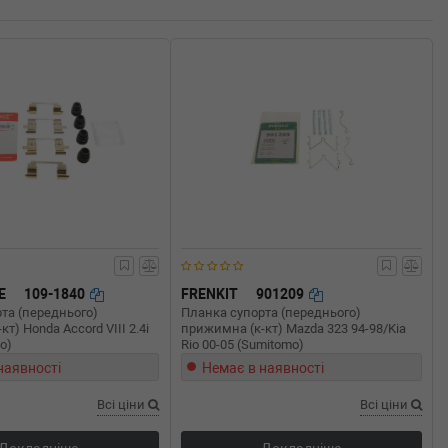
E
109-1840
FRENKIT
901209
та (переднього)
Планка супорта (переднього)
т) Honda Accord VIII 2.4i
прижимна (к-кт) Mazda 323 94-98/Kia
o)
Rio 00-05 (Sumitomo)
наявності
Немає в наявності
Всі ціни
Всі ціни