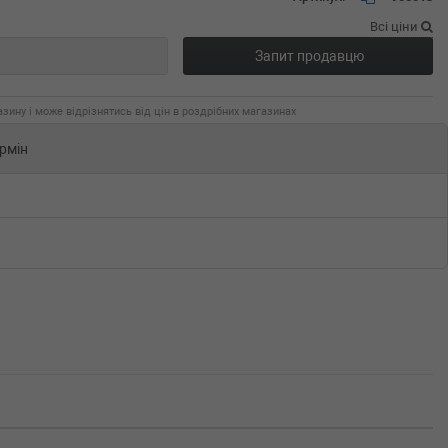
Всі ціни
Запит продавцю
зину і може відрізнятись від цін в роздрібних магазинах
рмін