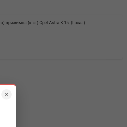
) прижимна (к-кт) Opel Astra K 15- (Lucas)
×