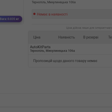
Тернопіль, Микулинецька 106а
Немає в наявності
Вага: 0.035 кг
Ціна дійсна лише для інтернет-мага
Ціна
Наявність
В резерві
Те
AutoKitParts
Тернопіль, Микулинецька 106а
Пропозицій щодо даного товару немає