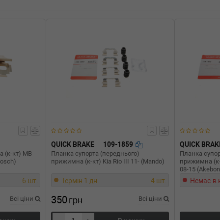
єм: 110cc, Потужність: 0HP)
c, Потужність: 0HP)
c, Потужність: 0HP)
QUICK BRAKE
109-1859
QUICK BRAK
 (к-кт) MB
Планка супорта (переднього)
Планка супор
Bosch)
прижимна (к-кт) Kia Rio III 11- (Mando)
прижимна (к-к
08-15 (Akebon
6 шт.
Термін 1 дн.
4 шт.
Немає в 
350
Всі ціни
грн
Всі ціни