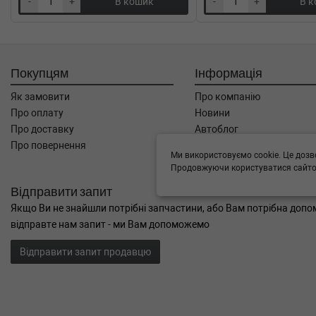
-
+
В кошик
-
+
В 
Покупцям
Інформація
Як замовити
Про компанію
Про оплату
Новини
Про доставку
Автоблог
Про повернення
Угода користувача
Ми використовуємо cookie. Це дозв
Контакти
Продовжуючи користуватися сайтом
Відправити запит
Якщо Ви не знайшли потрібні запчастини, або Вам потрібна допом
відправте нам запит - ми Вам допоможемо
Відправити запит продавцю