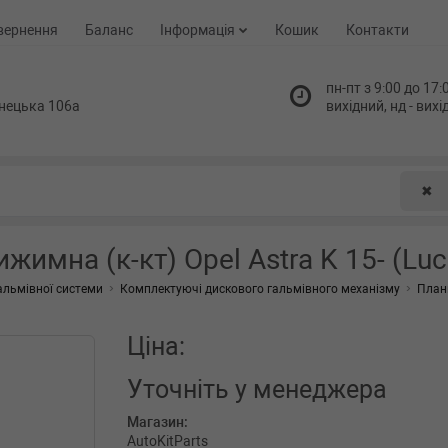
вернення
Баланс
Інформація
Кошик
Контакти
пн-пт з 9:00 до 17:0
нецька 106а
вихідний, нд - вих
✖
имна (к-кт) Opel Astra K 15- (Luc
альмівної системи
Комплектуючі дискового гальмівного механізму
План
Ціна:
Уточніть
у менеджера
Магазин:
AutoKitParts