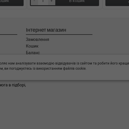
кошик
-
+
В кошик
Інтернет магазин
Замовлення
Кошик
Баланс
Каталог товарів
оляє нам аналізувати взаємодію відвідувачів із сайтом та робити його краще
Бренди
, ви погоджуєтесь із використанням файлів cookie.
ога в підборі,