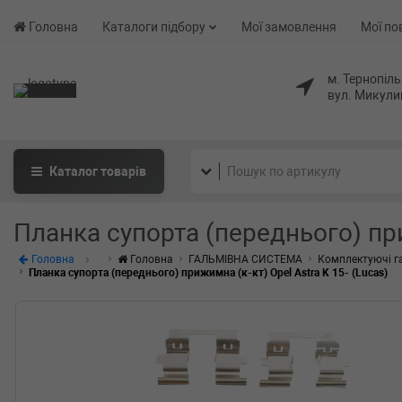
Головна
Каталоги підбору
Мої замовлення
Мої по
м. Тернопіль
вул. Микули
Каталог
товарів
Планка супорта (переднього) приж
Головна
Головна
ГАЛЬМІВНА СИСТЕМА
Комплектуючі г
Планка супорта (переднього) прижимна (к-кт) Opel Astra K 15- (Lucas)