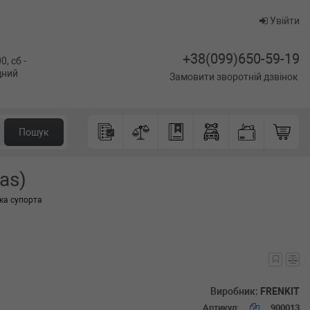
Увійти
+38(099)650-59-19
0, сб -
ідний
Замовити зворотній дзвінок
Пошук
as)
ка супорта
Виробник:
FRENKIT
Артикул:
900013