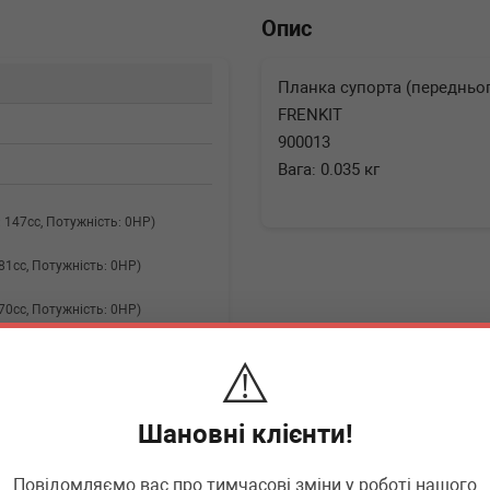
Опис
Планка супорта (переднього
FRENKIT
900013
Вага: 0.035 кг
єм: 147cc, Потужність: 0HP)
м: 81cc, Потужність: 0HP)
м: 70cc, Потужність: 0HP)
м: 118cc, Потужність: 0HP)
⚠️
м: 100cc, Потужність: 0HP)
Шановні клієнти!
 (Тип: D 16 DTR, Об'єм: 110cc,
▶
Повідомляємо вас про тимчасові зміни у роботі нашого
Розгорнути