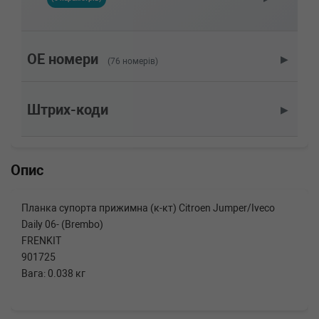
Потужність: 150HP)
PEUGEOT
BOXER фургон
2.2 HDi 130 131 л.с. (2011-н.в.) 131 л.с. (2011-
03-01-) (Тип: Дизель, Об'єм: 96cc, Потужність:
OE номери
▶
(76 номерів)
131HP)
PEUGEOT
BOXER фургон
2.2 HDi 120 120 л.с. (2006-н.в.) 120 л.с. (2006-
Штрих-коди
▶
04-01-) (Тип: Дизель, Об'єм: 88cc, Потужність:
120HP)
PEUGEOT
BOXER фургон
2.2 HDi 110 110 л.с. (2011-н.в.) 110 л.с. (2011-
Опис
03-01-) (Тип: Дизель, Об'єм: 81cc, Потужність:
110HP)
PEUGEOT
BOXER фургон
Планка супорта прижимна (к-кт) Citroen Jumper/Iveco
2.2 HDi 100 101 л.с. (2006-н.в.) 101 л.с. (2006-
Daily 06- (Brembo)
04-01-) (Тип: Дизель, Об'єм: 74cc, Потужність:
101HP)
FRENKIT
PEUGEOT
BOXER c бортовой
901725
платформой/ходовая часть
Вага: 0.038 кг
3.0 HDi 175 177 л.с. (2011-н.в.) 177 л.с. (2011-
03-01-) (Тип: Дизель, Об'єм: 130cc,
Потужність: 177HP)