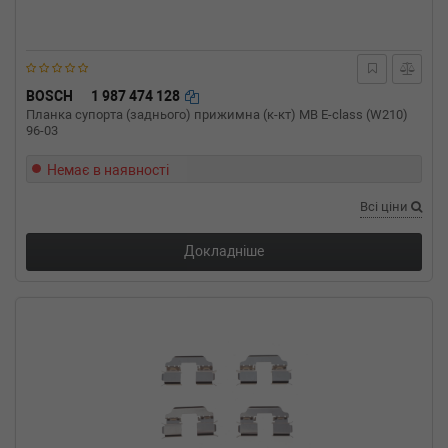
110HP)
PEUGEOT
BOXER автобус
2.2 HDi 100 101 л.с. (2006-н.в.) 101 л.с. (2006-
04-01-) (Тип: Дизель, Об'єм: 74cc, Потужність:
101HP)
BOSCH
1 987 474 128
IVECO
DAILY V фургон/универсал
Планка супорта (заднього) прижимна (к-кт) MB E-class (W210)
Natural Power 35S14, 35C14, 40C14, 50C14,
96-03
65C14, 7 136 л.с. (2011-2014) 136 л.с. (2011-
09-01-2014-02-01) (Тип: , Об'єм: 100cc,
Немає в наявності
Потужність: 136HP)
IVECO
DAILY V фургон/универсал
Всі ціни
35C21 V, 35S21 V, 40C21 V, 45C21 V, 50C21 V
204 л.с. (2011-н.в.) 204 л.с. (2011-09-01-)
Докладніше
(Тип: Дизель, Об'єм: 150cc, Потужність:
204HP)
IVECO
DAILY V фургон/универсал
35C17 V, 35S17 V, 40C17 V, 45C17 V, 50C17 V,
60C17 V, 170 л.с. (2011-н.в.) 170 л.с. (2011-
09-01-) (Тип: Дизель, Об'єм: 125cc,
Потужність: 170HP)
IVECO
DAILY V фургон/универсал
35C15 V, 40C15 V 146 л.с. (2011-н.в.) 146 л.с.
(2011-09-01-) (Тип: Дизель, Об'єм: 107cc,