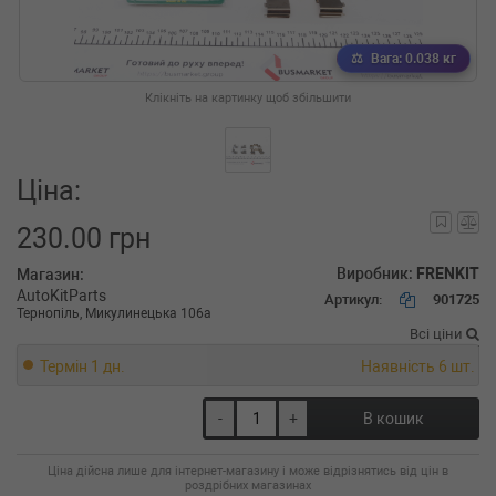
Вага: 0.038 кг
Клікніть на картинку щоб збільшити
Ціна:
230.00 грн
Виробник:
FRENKIT
Магазин:
AutoKitParts
Артикул:
901725
Тернопіль, Микулинецька 106а
Всі ціни
Термін 1 дн.
Наявність 6 шт.
-
+
В кошик
Ціна дійсна лише для інтернет-магазину і може відрізнятись від цін в
роздрібних магазинах