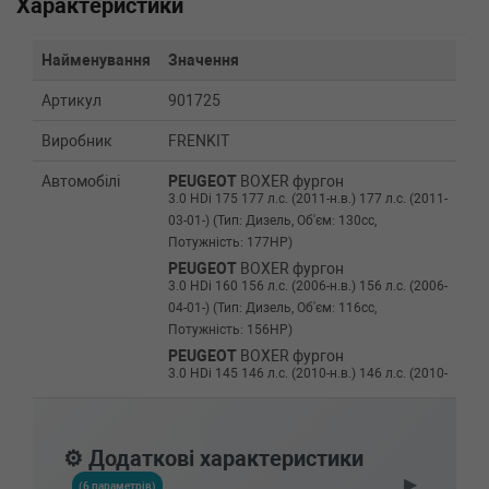
Характеристики
Найменування
Значення
Артикул
901725
Виробник
FRENKIT
Автомобілі
PEUGEOT
BOXER фургон
3.0 HDi 175 177 л.с. (2011-н.в.) 177 л.с. (2011-
03-01-) (Тип: Дизель, Об'єм: 130cc,
Потужність: 177HP)
PEUGEOT
BOXER фургон
3.0 HDi 160 156 л.с. (2006-н.в.) 156 л.с. (2006-
04-01-) (Тип: Дизель, Об'єм: 116cc,
Потужність: 156HP)
PEUGEOT
BOXER фургон
3.0 HDi 145 146 л.с. (2010-н.в.) 146 л.с. (2010-
04-01-) (Тип: Дизель, Об'єм: 107cc,
Потужність: 146HP)
PEUGEOT
BOXER фургон
⚙️ Додаткові характеристики
2.2 HDi 150 150 л.с. (2011-н.в.) 150 л.с. (2011-
▶
03-01-) (Тип: Дизель, Об'єм: 110cc,
(6 параметрів)