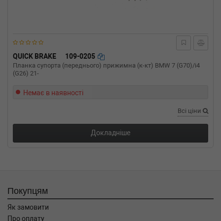
(2011-09-01-) (Тип: Дизель, Об'єм: 107cc,
Потужність: 146HP)
IVECO
DAILY V c бортовой
платформой/ходовая часть
29L15 V, 35C15L V, 40C15L V, 50C15L V 146
л.с. (2011-н.в.) 146 л.с. (2011-09-01-) (Тип:
QUICK BRAKE
109-0205
Дизель, Об'єм: 107cc, Потужність: 146HP)
Планка супорта (переднього) прижимна (к-кт) BMW 7 (G70)/i4
(G26) 21-
IVECO
DAILY V c бортовой
платформой/ходовая часть
29L13, 29L13D, 35C13D, 40C13 126 л.с. (2011-
Немає в наявності
н.в.) 126 л.с. (2011-09-01-) (Тип: Дизель,
Всі ціни
Об'єм: 93cc, Потужність: 126HP)
IVECO
DAILY V c бортовой
Докладніше
платформой/ходовая часть
26L11, 26L11D, 35C11D, 35S11, 40C11 106 л.с.
(2011-н.в.) 106 л.с. (2011-09-01-) (Тип:
Дизель, Об'єм: 78cc, Потужність: 106HP)
IVECO
DAILY IV самосвал
40C17 K, 40C17 DK 170 л.с. (2007-н.в.) 170
Покупцям
л.с. (2007-07-01-) (Тип: Дизель, Об'єм: 125cc,
Потужність: 170HP)
Як замовити
IVECO
DAILY IV фургон/универсал
Про оплату
60C18 176 л.с. (2006-н.в.) 176 л.с. (2006-05-