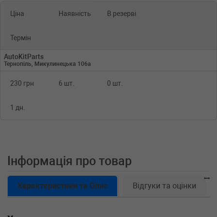
Ціна
Наявність
В резерві
Термін
AutoKitParts
Тернопіль, Микулинецька 106а
230 грн
6 шт.
0 шт.
1 дн.
Інформація про товар
Характеристики та Опис
Відгуки та оцінки