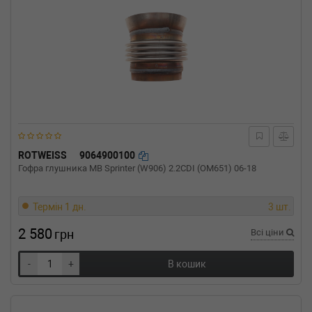
ROTWEISS
9064900100
Гофра глушника MB Sprinter (W906) 2.2CDI (OM651) 06-18
Термін 1 дн.
3 шт.
2 580
грн
Всі ціни
-
+
В кошик