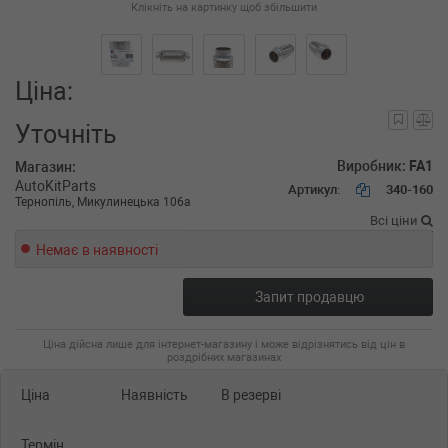
Клікніть на картинку щоб збільшити
Ціна:
Уточніть
Виробник:
FA1
Магазин:
AutoKitParts
Артикул:
340-160
Тернопіль, Микулинецька 106а
Всі ціни
Немає в наявності
Запит продавцю
Ціна дійсна лише для інтернет-магазину і може відрізнятись від цін в
роздрібних магазинах
Ціна
Наявність
В резерві
Термін