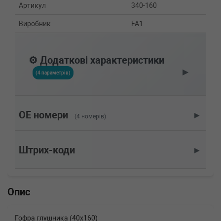
Артикул
340-160
Виробник
FA1
⚙️ Додаткові характеристики
▶
(4 параметрів)
OE номери
▶
(4 номерів)
Штрих-коди
▶
Опис
Гофра глушника (40x160)