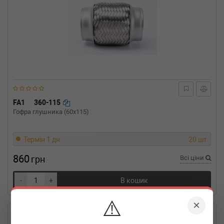
FA1
360-115
Гофра глушника (60x115)
Термін 1 дн.
20 шт.
860
грн
Всі ціни
-
+
В кошик
⚠️
×