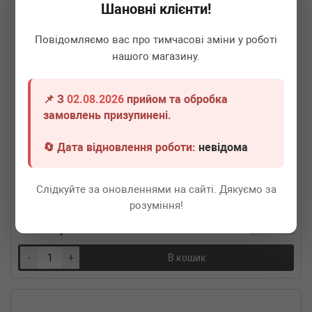
Шановні клієнти!
Повідомляємо вас про тимчасові зміни у роботі
нашого магазину.
📌 З
02.08.2026
прийом та обробка
замовлень призупинені.
🔄 Дата відновлення роботи:
невідома
FA1
364-200
Гофра глушника MB Sprinter/VW LT (64x200)
Слідкуйте за оновленнями на сайті. Дякуємо за
Термін 1 дн.
3 шт.
розуміння!
1 260
грн
Всі ціни
-
+
В кошик