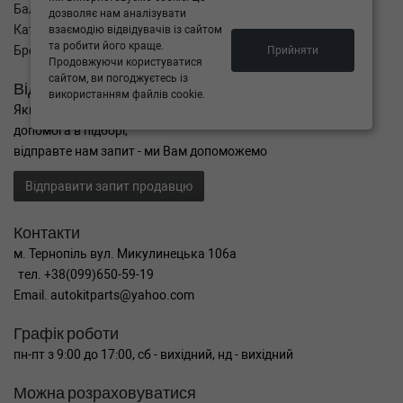
Баланс
дозволяє нам аналізувати
Каталог товарів
взаємодію відвідувачів із сайтом
та робити його краще.
Бренди
Прийняти
Продовжуючи користуватися
сайтом, ви погоджуєтесь із
Відправити запит
використанням файлів cookie.
Якщо Ви не знайшли потрібні запчастини, або Вам потрібна
допомога в підборі,
відправте нам запит - ми Вам допоможемо
Відправити запит продавцю
Контакти
м. Тернопіль вул. Микулинецька 106а
тел. +38(099)650-59-19
Email. autokitparts@yahoo.com
Графік роботи
пн-пт з 9:00 до 17:00, сб - вихідний, нд - вихідний
Можна розраховуватися