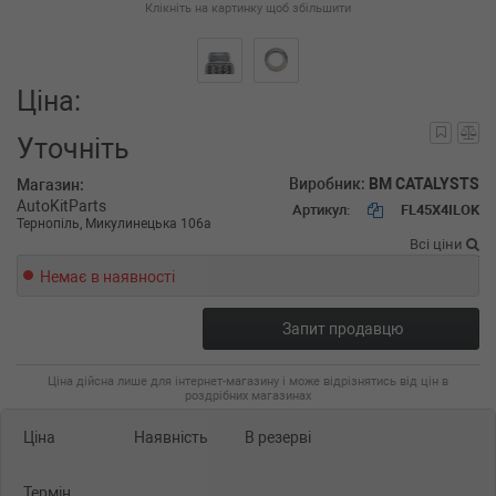
Клікніть на картинку щоб збільшити
Ціна:
Уточніть
Виробник:
BM CATALYSTS
Магазин:
AutoKitParts
Артикул:
FL45X4ILOK
Тернопіль, Микулинецька 106а
Всі ціни
Немає в наявності
Запит продавцю
Ціна дійсна лише для інтернет-магазину і може відрізнятись від цін в
роздрібних магазинах
Ціна
Наявність
В резерві
Термін