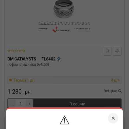
BM CATALYSTS
FL64X2
Гофра глушника (64x50)
Термін 1 дн.
4 шт.
1 280
грн
Всі ціни
-
+
В кошик
⚠️
×