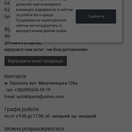
Баланс
дозволяє нам аналізувати
Каталог товарів
взаємодію відвідувачів із сайтом
та робити його краще.
Бренди
Прийняти
Продовжуючи користуватися
сайтом, ви погоджуєтесь із
Відправити запит
використанням файлів cookie.
Якщо Ви не знайшли потрібні запчастини, або Вам потрібна
допомога в підборі,
відправте нам запит - ми Вам допоможемо
Відправити запит продавцю
Контакти
м. Тернопіль вул. Микулинецька 106а
тел. +38(099)650-59-19
Email. autokitparts@yahoo.com
Графік роботи
пн-пт з 9:00 до 17:00, сб - вихідний, нд - вихідний
Можна розраховуватися