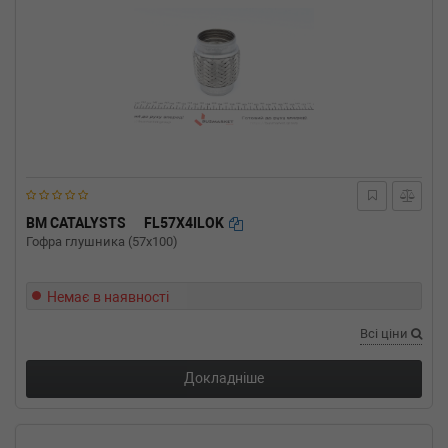
BM CATALYSTS
FL57X4ILOK
Гофра глушника (57x100)
Немає в наявності
Всі ціни
Докладніше