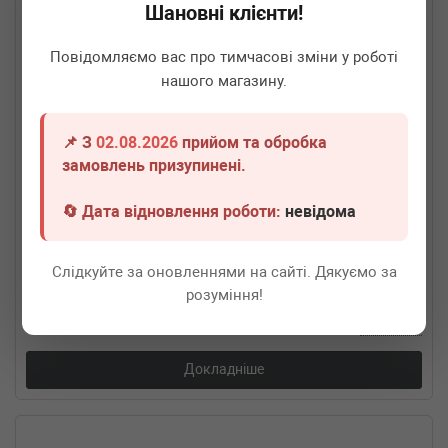
Шановні клієнти!
Повідомляємо вас про тимчасові зміни у роботі
нашого магазину.
📌 З
02.08.2026
прийом та обробка
замовлень призупинені.
🔄 Дата відновлення роботи:
невідома
FA1
VW350-200
Гофра глушника VW Caddy III 1.9 TDI 04-10 (50x200)
Слідкуйте за оновленнями на сайті. Дякуємо за
Немає в наявності
розуміння!
Всі ціни
Докладніше