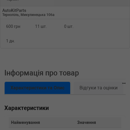
AutoKitParts
Тернопіль, Микулинецька 106а
600 грн
11 шт.
0 шт.
1 дн.
Інформація про товар
Характеристики та Опис
Відгуки та оцінки
Характеристики
Найменування
Значення