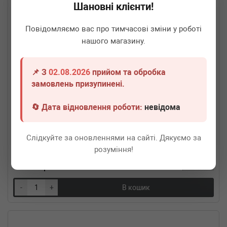
Шановні клієнти!
Повідомляємо вас про тимчасові зміни у роботі
нашого магазину.
📌 З
02.08.2026
прийом та обробка
замовлень призупинені.
🔄 Дата відновлення роботи:
невідома
FA1
VW355-190
Гофра глушника (55x190)
Слідкуйте за оновленнями на сайті. Дякуємо за
Термін 1 дн.
1 шт.
розуміння!
1 580
грн
Всі ціни
-
+
В кошик