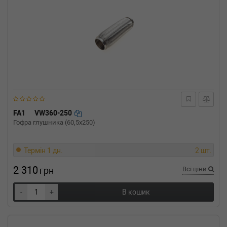
FA1
VW360-250
Гофра глушника (60,5x250)
Термін 1 дн.
2 шт.
2 310
грн
Всі ціни
-
+
В кошик