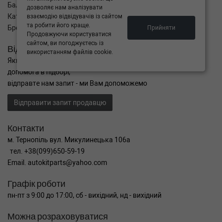
Баланс
дозволяє нам аналізувати
Каталог товарів
взаємодію відвідувачів із сайтом
та робити його краще.
Бренди
Прийняти
Продовжуючи користуватися
сайтом, ви погоджуєтесь із
Відправити запит
використанням файлів cookie.
Якщо Ви не знайшли потрібні запчастини, або Вам потрібна
допомога в підборі,
відправте нам запит - ми Вам допоможемо
Відправити запит продавцю
Контакти
м. Тернопіль вул. Микулинецька 106а
тел. +38(099)650-59-19
Email. autokitparts@yahoo.com
Графік роботи
пн-пт з 9:00 до 17:00, сб - вихідний, нд - вихідний
Можна розраховуватися