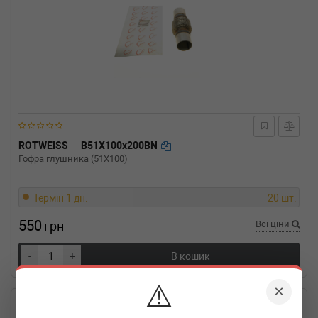
ROTWEISS
B51X100x200BN
Гофра глушника (51X100)
Термін 1 дн.
20 шт.
550
грн
Всі ціни
-
+
В кошик
⚠️
×