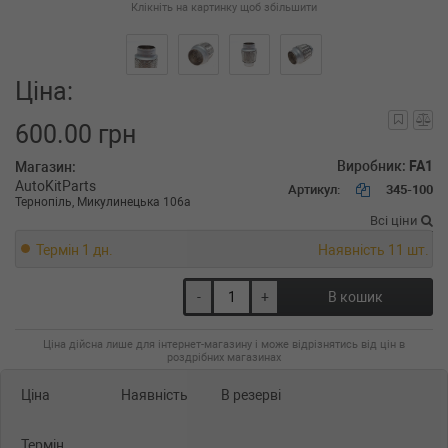
Клікніть на картинку щоб збільшити
Ціна:
600.00 грн
Виробник:
FA1
Магазин:
AutoKitParts
Артикул:
345-100
Тернопіль, Микулинецька 106а
Всі ціни
Термін 1 дн.
Наявність 11 шт.
-
+
В кошик
Ціна дійсна лише для інтернет-магазину і може відрізнятись від цін в
роздрібних магазинах
Ціна
Наявність
В резерві
Термін