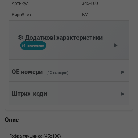
Артикул
345-100
Виробник
FA1
⚙️ Додаткові характеристики
▶
(4 параметрів)
OE номери
▶
(13 номерів)
Штрих-коди
▶
Опис
Гофра глушника (45x100)